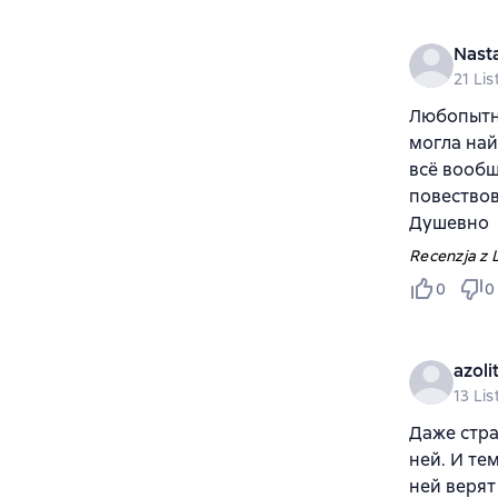
Nast
21 Li
Любопытно
могла най
всё вообщ
повество
Душевно
Recenzja z L
0
0
azoli
13 Li
Даже стра
ней. И те
ней верят