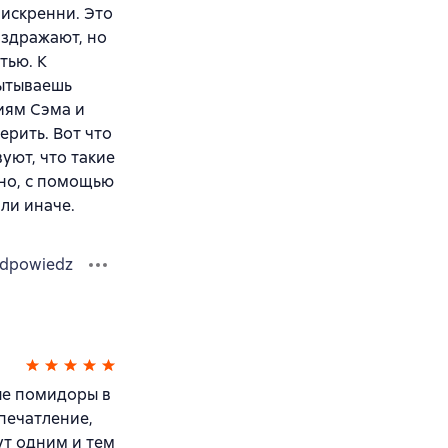
 искренни. Это
аздражают, но
тью. К
пытываешь
иям Сэма и
ерить. Вот что
вуют, что такие
ено, с помощью
или иначе.
dpowiedz
ые помидоры в
печатление,
ут одним и тем