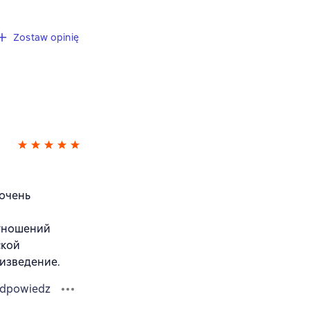
Zostaw opinię
 очень
отношений
ской
оизведение.
dpowiedz