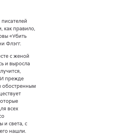
У писателей
, как правило,
овы «Убить
и Флэгг.
сте с женой
сь и выросла
лучится,
 И прежде
 и обостренным
уществует
которые
для всех
со
 и света, с
его нашли.