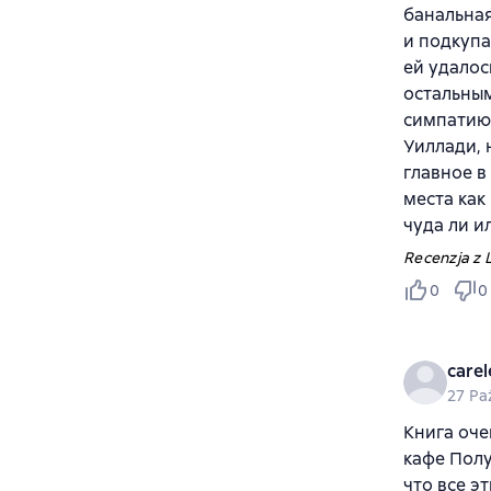
банальная
и подкупа
ей удалос
остальным
симпатию
Уиллади, 
главное в
места как
чуда ли и
Recenzja z L
0
0
care
27 Pa
Книга оче
кафе Полу
что все э