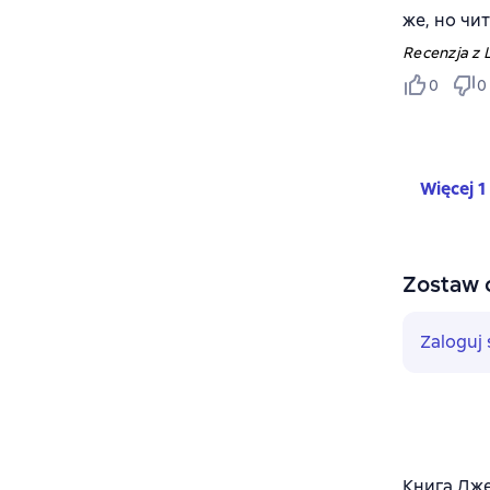
же, но чи
Recenzja z L
0
0
Więcej 1
Zostaw 
Zaloguj 
Книга Дже