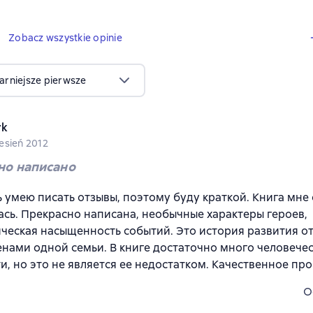
6 opinie
Zobacz wszystkie opinie
arniejsze pierwsze
rk
esień 2012
но написано
ь умею писать отзывы, поэтому буду краткой. Книга мне
сь. Прекрасно написана, необычные характеры героев,
ческая насыщенность событий. Это история развития 
нами одной семьи. В книге достаточно много человече
и, но это не является ее недостатком. Качественное пр
O