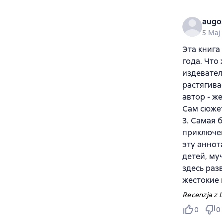
augo
5 Maj
Эта книга
года. Что 
издевател
растягива
автор - ж
Сам сюжет
3. Самая 
приключен
эту аннот
детей, му
здесь раз
жестокие 
Recenzja z L
0
0