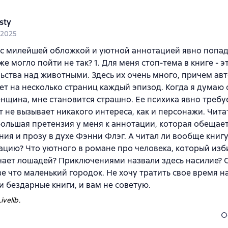
sty
 2025
 с милейшей обложкой и уютной аннотацией явно попад
же могло пойти не так? 1. Для меня стоп-тема в книге - э
ьства над животными. Здесь их очень много, причем авт
ет на несколько страниц каждый эпизод. Когда я думаю о
енщина, мне становится страшно. Ее психика явно требуе
 не вызывает никакого интереса, как и персонажи. Читат
большая претензия у меня к аннотации, которая обещае
ия и прозу в духе Фэнни Флэг. А читал ли вообще книгу 
ацию? Что уютного в романе про человека, который изб
чает лошадей? Приключениями назвали здесь насилие? 
ве что маленький городок. Не хочу тратить свое время н
и бездарные книги, и вам не советую.
ivelib.
O