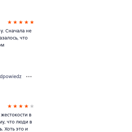
у. Сначала не
азалось, что
ом
dpowiedz
 жестокости в
у, что люди в
. Хоть это и