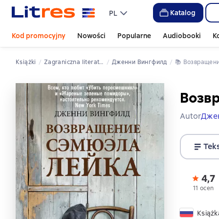
Katalog
PL
Kod promocyjny
Nowości
Popularne
Audiobooki
K
Książki
zagraniczna literatura przygodowa
Дженни Вингфилд
📚 
Возвращен
Возв
Autor
Дже
Tek
4,7
11 ocen
Książk