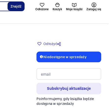
Znajdź
Odłożone
Koszyk
Moje książki
Zaloguj się
Odłożyć
Niedostępne w sprzedaży
email
Subskrybuj aktualizacje
Poinformujemy, gdy książka będzie
dostępna w sprzedaży