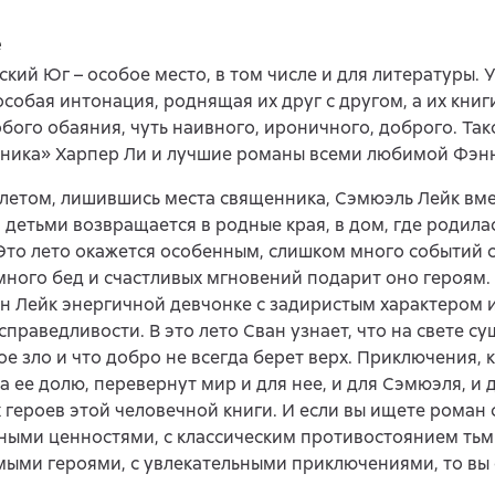
e
кий Юг – особое место, в том числе и для литературы. 
особая интонация, роднящая их друг с другом, а их книги
бого обаяния, чуть наивного, ироничного, доброго. Так
ника» Харпер Ли и лучшие романы всеми любимой Фэнн
етом, лишившись места священника, Сэмюэль Лейк вме
 детьми возвращается в родные края, в дом, где родила
Это лето окажется особенным, слишком много событий с
ного бед и счастливых мгновений подарит оно героям.
ан Лейк энергичной девчонке с задиристым характером
справедливости. В это лето Сван узнает, что на свете с
е зло и что добро не всегда берет верх. Приключения, 
а ее долю, перевернут мир и для нее, и для Сэмюэля, и 
 героев этой человечной книги. И если вы ищете роман 
ыми ценностями, с классическим противостоянием тьмы
ыми героями, с увлекательными приключениями, то вы 