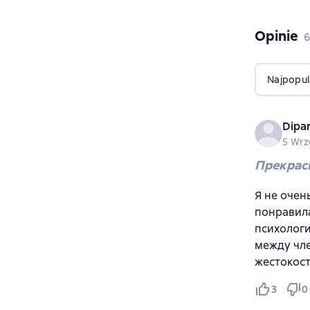
Opinie
,
6
Najpopul
Dipa
5 Wrz
Прекрас
Я не очен
понравила
психологи
между чле
жестокост
3
0