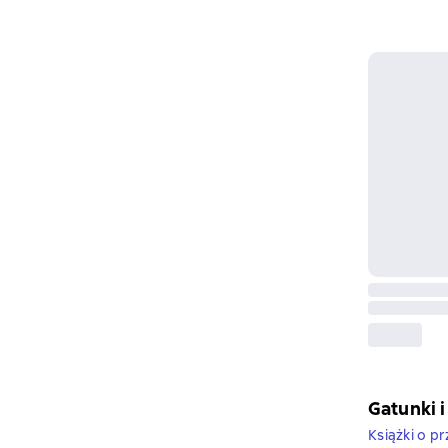
Gatunki i
Książki o p