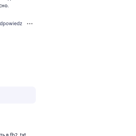
сно.
dpowiedz
в fb2, txt,