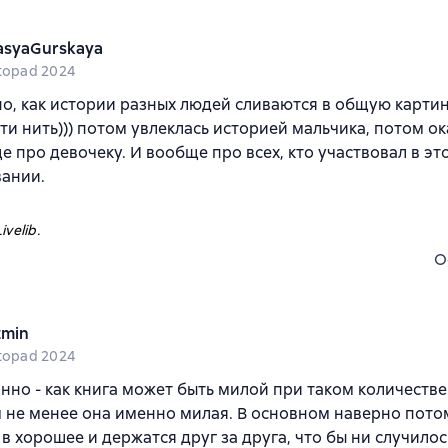
asyaGurskaya
stopad 2024
, как истории разных людей сливаются в общую картин
ти нить))) потом увлеклась историей мальчика, потом ок
е про девочеку. И вообще про всех, кто участвовал в эт
вании.
ivelib.
O
tmin
stopad 2024
нно - как книга может быть милой при таком количестве
м не менее она именно милая. В основном наверно потом
 в хорошее и держатся друг за друга, что бы ни случилось