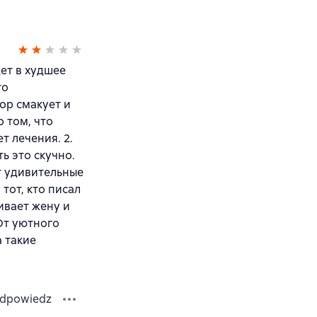
ет в худшее
то
ор смакует и
 том, что
т лечения. 2.
ь это скучно.
т удивительные
тот, кто писал
ивает жену и
От уютного
а такие
dpowiedz