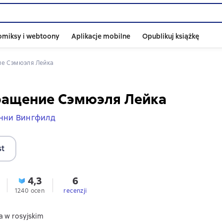
omiksy i webtoony
Aplikacje mobilne
Opublikuj książkę
ие Сэмюэля Лейка
ращение Сэмюэля Лейка
нни Вингфилд
st
4,3
6
1240 ocen
recenzji
a w rosyjskim