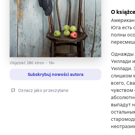
O książc
Американс
Юга есть 
полны осо
пересмеш
Однажды л
Уиллади и
Objętość 280 stron
16+
Уиллади. 
Subskrybuj nowości autora
слишком м
всего, Св
чувством 
Oznacz jako przeczytane
абсолютно
выпадут н
остальных
старомодн
неотразим