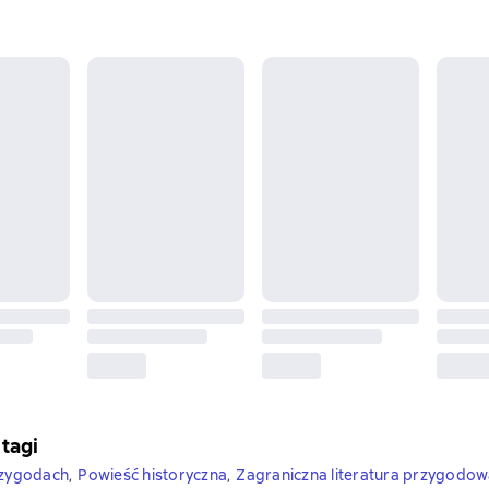
 tagi
rzygodach
,
Powieść historyczna
,
Zagraniczna literatura przygodo