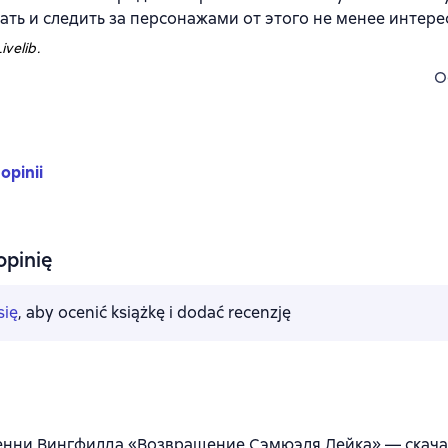
тать и следить за персонажами от этого не менее интере
ivelib.
O
 opinii
opinię
się
, aby ocenić książkę i dodać recenzję
нни Вингфилда «Возвращение Сэмюэля Лейка» — скачать 