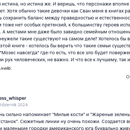
 истина, но истина же. И веришь, что персонажи вполне
ет. Хотя обычно такие девочки как Сван меня в книгах р
ь сохранить баланс между праведностью и естественнос
 тоже нет особых претензий, к большинству героев ис
. А местами мне даже было завидно семейным отношен
неужели такие существуют на самом деле? Хотелось бы в
 этой книге - хотелось бы верить что такие семьи сущест
 "Мозес навсегда" где-то есть, что все зло будет поверж
ли рук человеческих, не важно. И что все к лучшему, так 
ivelib.
O
less_whisper
ździernik 2024
нь сильно напоминает "Милые кости" и "Жареные зелен
станок". Сюжетные линии ну очень похожи. Создается в
ти маленькие городки американского юга буквально жив