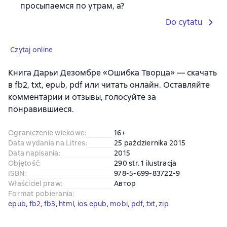
просыпаемся по утрам, а?
Do cytatu
Czytaj online
Книга Дарьи Дезомбре «Ошибка Творца» — скачать
в fb2, txt, epub, pdf или читать онлайн. Оставляйте
комментарии и отзывы, голосуйте за
понравившиеся.
Ograniczenie wiekowe
:
16+
Data wydania na Litres
:
25 października 2015
Data napisania
:
2015
Objętość
:
290 str. 1 ilustracja
ISBN
:
978-5-699-83722-9
Właściciel praw
:
Автор
Format pobierania
:
epub
, 
fb2
, 
fb3
, 
html
, 
ios.epub
, 
mobi
, 
pdf
, 
txt
, 
zip