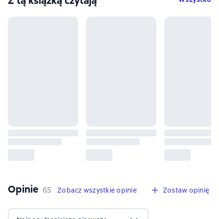
Z tą książką czytają
Opinie
,
65 opinie
65
Zobacz wszystkie opinie
Zostaw opinię