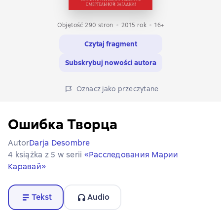
Objętość 290 stron
2015
rok
16+
Czytaj fragment
Subskrybuj nowości autora
Oznacz jako przeczytane
Ошибка Творца
Autor
Darja Desombre
4 książka z 5 w serii
«Расследования Марии
Каравай»
Tekst
Audio