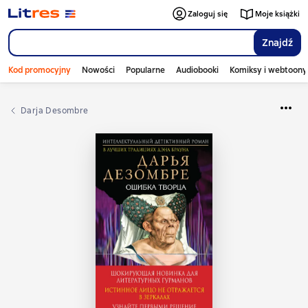
Zaloguj się
Moje książki
Znajdź
Kod promocyjny
Nowości
Popularne
Audiobooki
Komiksy i webtoony
Darja Desombre