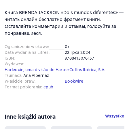
Книга BRENDA JACKSON «Dois mundos diferentes» —
читать онлайн бесплатно фрагмент книги.
Оставляйте комментарии и отзывы, голосуйте за
понравившиеся.
Ograniczenie wiekowe
:
0+
Data wydania na Litres
:
22 lipca 2024
ISBN
:
9788413076157
Wydawca
:
Harlequin, uma divisão de HarperCollins Ibérica, S.A.
Tłumacz
:
Ana Albernaz
Właściciel praw
:
Bookwire
Format pobierania
:
epub
Inne książki autora
Wszystko