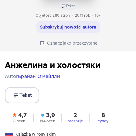
Tekst
Objętość 280 stron
2011
rok
16+
Subskrybuj nowości autora
Oznacz jako przeczytane
Анжелина и холостяки
Autor
Брайан О'Рейлли
Tekst
4,7
3,9
2
8
8 ocen
194 ocen
recenzje
cytaty
Książka w rosyjskim