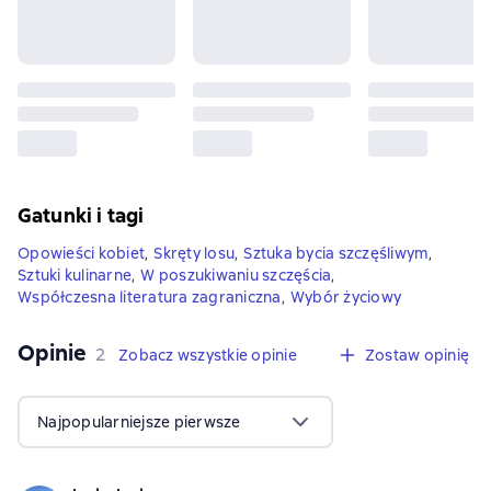
Gatunki i tagi
Opowieści kobiet
,
Skręty losu
,
Sztuka bycia szczęśliwym
,
Sztuki kulinarne
,
W poszukiwaniu szczęścia
,
Współczesna literatura zagraniczna
,
Wybór życiowy
Opinie
,
2 opinie
2
Zobacz wszystkie opinie
Zostaw opinię
Najpopularniejsze pierwsze