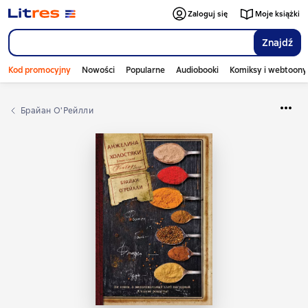
Zaloguj się
Moje książki
Znajdź
Kod promocyjny
Nowości
Popularne
Audiobooki
Komiksy i webtoony
Брайан О'Рейлли