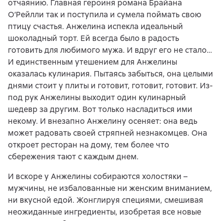
отчаянию. Главная героиня романа Брайана
О’Рейлли так и поступила и сумела поймать свою
птицу счастья. Анжелина испекла идеальный
шоколадный торт. Ей всегда было в радость
готовить для любимого мужа. И вдруг его не стало…
И единственным утешением для Анжелины
оказалась кулинария. Пытаясь забыться, она целыми
днями стоит у плиты и готовит, готовит, готовит. Из-
под рук Анжелины выходит один кулинарный
шедевр за другим. Вот только насладиться ими
некому. И внезапно Анжелину осеняет: она ведь
может радовать своей стряпней незнакомцев. Она
откроет ресторан на дому, тем более что
сбережения тают с каждым днем.
И вскоре у Анжелины собираются холостяки –
мужчины, не избалованные ни женским вниманием,
ни вкусной едой. Жонглируя специями, смешивая
неожиданные ингредиенты, изобретая все новые