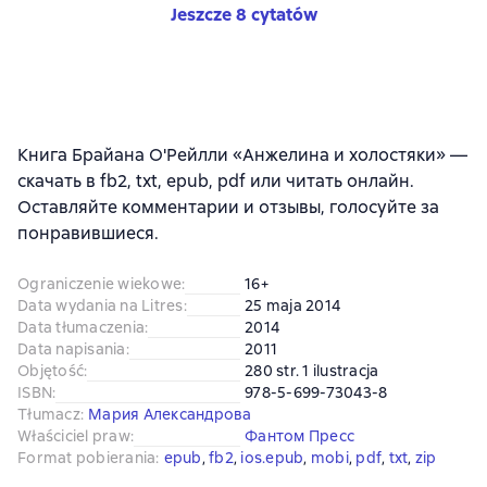
Jeszcze 8 cytatów
Книга Брайана О'Рейлли «Анжелина и холостяки» —
скачать в fb2, txt, epub, pdf или читать онлайн.
Оставляйте комментарии и отзывы, голосуйте за
понравившиеся.
Ograniczenie wiekowe
:
16+
Data wydania na Litres
:
25 maja 2014
Data tłumaczenia
:
2014
Data napisania
:
2011
Objętość
:
280 str. 1 ilustracja
ISBN
:
978-5-699-73043-8
Tłumacz
:
Мария Александрова
Właściciel praw
:
Фантом Пресс
Format pobierania
:
epub
, 
fb2
, 
ios.epub
, 
mobi
, 
pdf
, 
txt
, 
zip