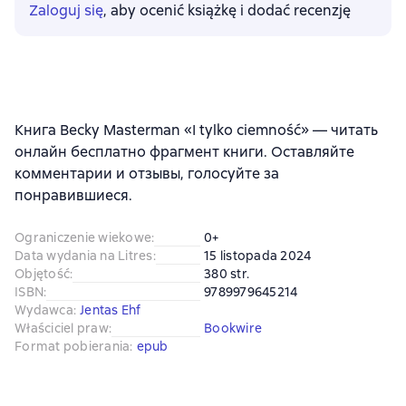
Zaloguj się
, aby ocenić książkę i dodać recenzję
Книга Becky Masterman «I tylko ciemność» — читать
онлайн бесплатно фрагмент книги. Оставляйте
комментарии и отзывы, голосуйте за
понравившиеся.
Ograniczenie wiekowe
:
0+
Data wydania na Litres
:
15 listopada 2024
Objętość
:
380 str.
ISBN
:
9789979645214
Wydawca
:
Jentas Ehf
Właściciel praw
:
Bookwire
Format pobierania
:
epub