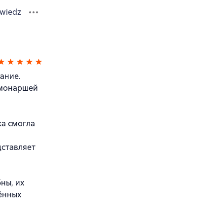
wiedz
ание.
ь монаршей
ка смогла
дставляет
ны, их
чённых