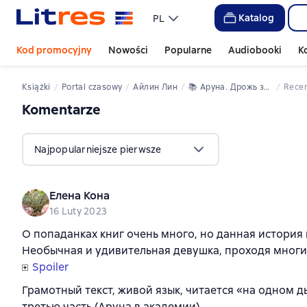
Katalog
PL
Kod promocyjny
Nowości
Popularne
Audiobooki
K
Książki
portal czasowy
Айлин Лин
📚 
Аруна. Дрожь земли
Rece
Komentarze
,
23 opinie
Najpopularniejsze pierwsze
Елена Кона
16 Luty 2023
О попаданках книг очень много, но данная история 
Необычная и удивительная девушка, проходя многие
Spoiler
Грамотный текст, живой язык, читается «на одном 
третью часть (Аруна в академии).