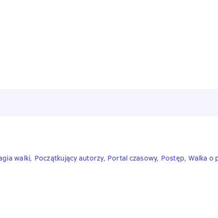
gia walki
,
Początkujący autorzy
,
Portal czasowy
,
Postęp
,
Walka o 