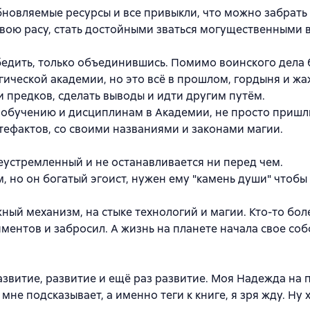
новляемые ресурсы и все привыкли, что можно забрать 
свою расу, стать достойными зваться могущественными 
бедить, только объединившись. Помимо воинского дела
гической академии, но это всё в прошлом, гордыня и ж
и предков, сделать выводы и идти другим путём.
я обучению и дисциплинам в Академии, не просто приш
тефактов, со своими названиями и законами магии.
леустремленный и не останавливается ни перед чем.
, но он богатый эгоист, нужен ему "камень души" чтобы
жный механизм, на стыке технологий и магии. Кто-то бол
иментов и забросил. А жизнь на планете начала свое со
развитие, развитие и ещё раз развитие. Моя Надежда на 
не подсказывает, а именно теги к книге, я зря жду. Ну 