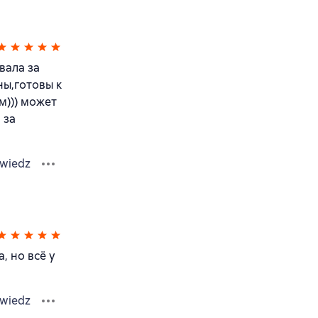
вала за
ны,готовы к
м))) может
 за
wiedz
, но всё у
wiedz