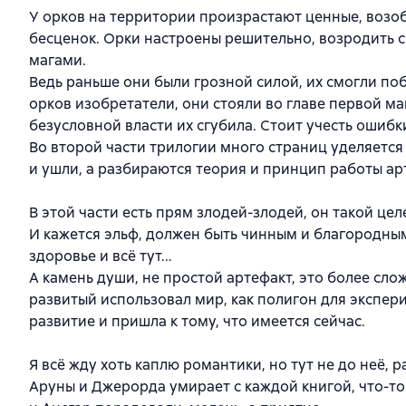
У орков на территории произрастают ценные, возоб
бесценок. Орки настроены решительно, возродить 
магами.
Ведь раньше они были грозной силой, их смогли по
орков изобретатели, они стояли во главе первой ма
безусловной власти их сгубила. Стоит учесть ошибк
Во второй части трилогии много страниц уделяетс
и ушли, а разбираются теория и принцип работы ар
В этой части есть прям злодей-злодей, он такой це
И кажется эльф, должен быть чинным и благородным
здоровье и всё тут...
А камень души, не простой артефакт, это более сло
развитый использовал мир, как полигон для экспер
развитие и пришла к тому, что имеется сейчас.
Я всё жду хоть каплю романтики, но тут не до неё, 
Аруны и Джерорда умирает с каждой книгой, что-то м