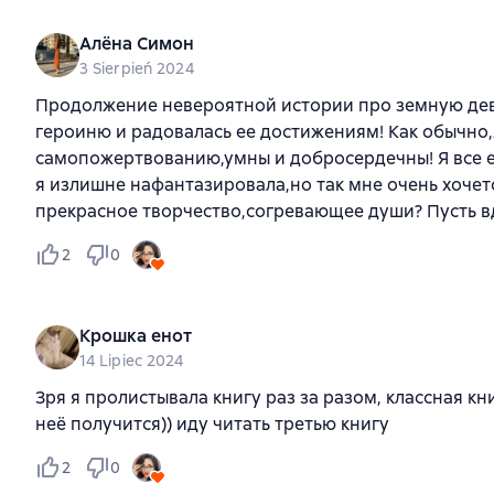
Алёна Симон
3 Sierpień 2024
Продолжение невероятной истории про земную деву
героиню и радовалась ее достижениям! Как обычно,
самопожертвованию,умны и добросердечны! Я все ещ
я излишне нафантазировала,но так мне очень хочетс
прекрасное творчество,согревающее души? Пусть вд
2
0
Крошка енот
14 Lipiec 2024
Зря я пролистывала книгу раз за разом, классная кни
неё получится)) иду читать третью книгу
2
0