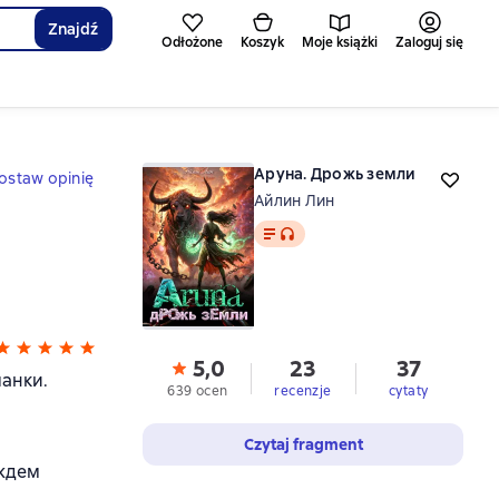
Znajdź
Odłożone
Koszyk
Moje książki
Zaloguj się
Аруна. Дрожь земли
ostaw opinię
Айлин Лин
Tekst
, format audio dostępny
5,0
23
37
чанки.
639 ocen
recenzje
cytaty
Czytaj fragment
 ждем