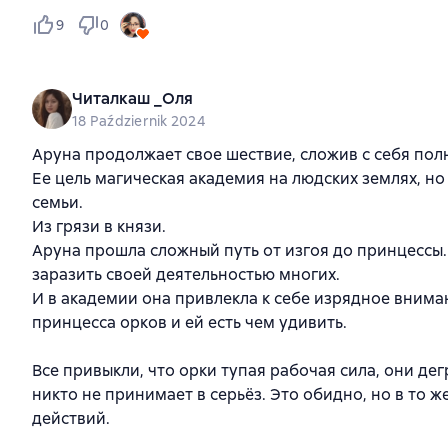
9
0
Читалкаш _Оля
18 Październik 2024
Аруна продолжает свое шествие, сложив с себя по
Ее цель магическая академия на людских землях, но
семьи.
Из грязи в князи.
Аруна прошла сложный путь от изгоя до принцессы.
заразить своей деятельностью многих.
И в академии она привлекла к себе изрядное внима
принцесса орков и ей есть чем удивить.
Все привыкли, что орки тупая рабочая сила, они де
никто не принимает в серьёз. Это обидно, но в то ж
действий.