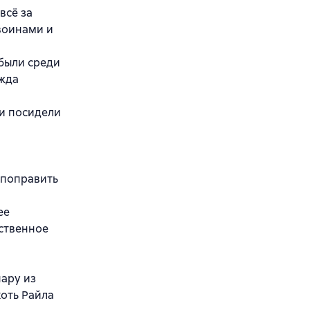
всё за
воинами и
 были среди
ажда
ли посидели
 поправить
ее
бственное
пару из
хоть Райла