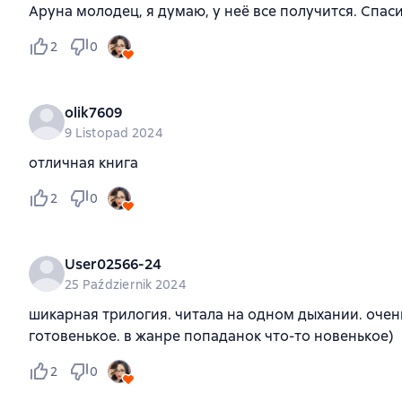
Аруна молодец, я думаю, у неё все получится. Спас
2
0
olik7609
9 Listopad 2024
отличная книга
2
0
User02566-24
25 Październik 2024
шикарная трилогия. читала на одном дыхании. очень
готовенькое. в жанре попаданок что-то новенькое)
2
0