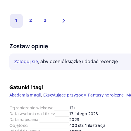
1
2
3
Zostaw opinię
Zaloguj się
, aby ocenić książkę i dodać recenzję
Gatunki i tagi
Akademia magii
,
Ekscytujące przygody
,
Fantasy heroiczne
,
Ma
Ograniczenie wiekowe
:
12+
Data wydania na Litres
:
13 lutego 2023
Data napisania
:
2023
Objętość
:
400 str. 1 ilustracja