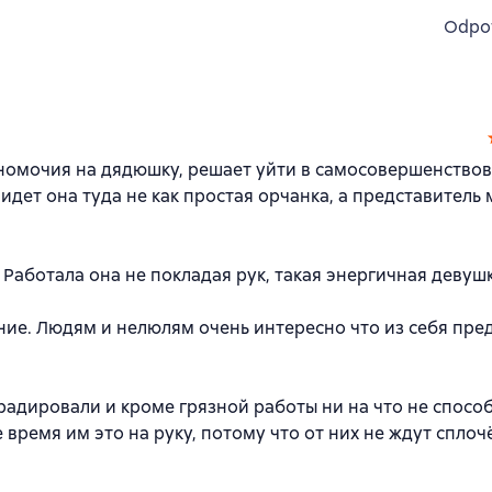
Odpo
лномочия на дядюшку, решает уйти в самосовершенствов
 идет она туда не как простая орчанка, а представител
 Работала она не покладая рук, такая энергичная девуш
ние. Людям и нелюлям очень интересно что из себя пре
градировали и кроме грязной работы ни на что не способ
е время им это на руку, потому что от них не ждут спло