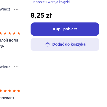
Jeszcze 1 wersja książki
wiedz
8,25 zł
Kup i pobierz
илой воли
Dodać do koszyka
дь
wiedz
долевает