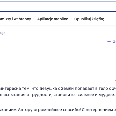
omiksy i webtoony
Aplikacje mobilne
Opublikuj książkę
nzje
Z
интересна тем, что девушка с Земли попадает в тело ор
 испытания и трудности, становится сильнее и мудрее.
дыхании». Автору огромнейшее спасибо! С нетерпением