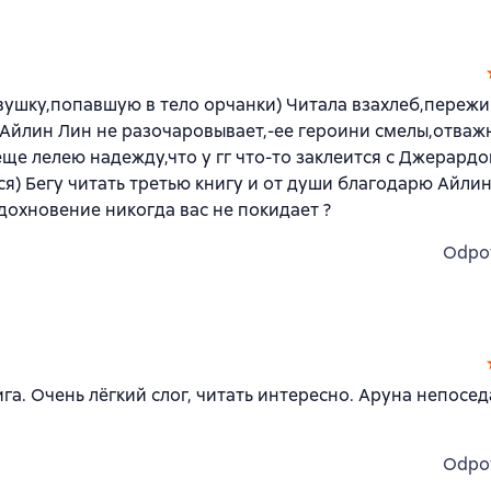
шку,попавшую в тело орчанки) Читала взахлеб,пережи
Айлин Лин не разочаровывает,-ее героини смелы,отваж
е лелею надежду,что у гг что-то заклеится с Джерардо
я) Бегу читать третью книгу и от души благодарю Айлин
охновение никогда вас не покидает ?
Odpo
га. Очень лёгкий слог, читать интересно. Аруна непоседа
Odpo