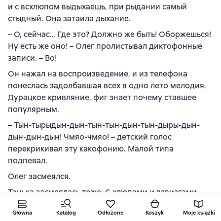
и с всхлюпом выдыхаешь, при рыдании самый
стыдный. Она затаила дыхание.
– О, сейчас… Где это? Должно же быть! Оборжешься!
Ну есть же оно! – Олег пролистывал диктофонные
записи. – Во!
Он нажал на воспроизведение, и из телефона
понеслась задолбавшая всех в одно лето мелодия.
Дурацкое кривляние, фиг знает почему ставшее
популярным.
– Тын-тырыдын-дын-тын-тын-дын-тын-дыры-дын-
дын-дын-дын! Чмяо-чмяо! – детский голос
перекрикивал эту какофонию. Малой типа
подпевал.
Олег засмеялся.
Танька засмеялась тоже. С хлюпами и взвизгами,
комкая воздух при каждом вдохе.
Główna
Katalog
Odłożone
Koszyk
Moje książki
Они стояли и смотрели, как заряжается телефон.