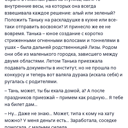
внутренние весы, на которых она всегда
взвешивала каждое решение: алый или зеленый?
Положить Таньку на раскладушке в кухне или все-
таки отправить восвояси? И принесло же ее не
вовремя. Танька – юное создание с коротко
стриженными огненными волосами и тоннелями в
ушах – была дальней родственницей Лизы. Родом
они обе из маленького городка, зависшего между
двумя областями. Летом Танька приезжала
подавать документы в институт, но не прошла по
конкурсу и теперь вот валяла дурака (искала себя) и
ругалась с родителями.
– Тань, может, ты бы ехала домой, а? А после
праздников приезжай – примем как родную… Я тебе
на билет дам…
– Ну… Даже не знаю… Может, типа к кому на хату
можно? У меня деньги есть… Заработала, соседке
помогала, с малыми сидела…