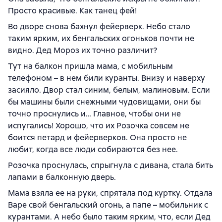
Просто красивые. Как танец фей!
Во дворе снова бахнул фейерверк. Небо стало
таким ярким, их бенгальских огоньков почти не
видно. Дед Мороз их точно различит?
Тут на балкон пришла мама, с мобильным
телефоном – в нем били куранты. Внизу и наверху
засияло. Двор стал синим, белым, малиновым. Если
бы машины были снежными чудовищами, они бы
точно проснулись и… Главное, чтобы они не
испугались! Хорошо, что их Розочка совсем не
боится петард и фейерверков. Она просто не
любит, когда все люди собираются без нее.
Розочка проснулась, спрыгнула с дивана, стала бить
лапами в балконную дверь.
Мама взяла ее на руки, спрятала под куртку. Отдала
Варе свой бенгальский огонь, а папе – мобильник с
курантами. А небо было таким ярким, что, если Дед