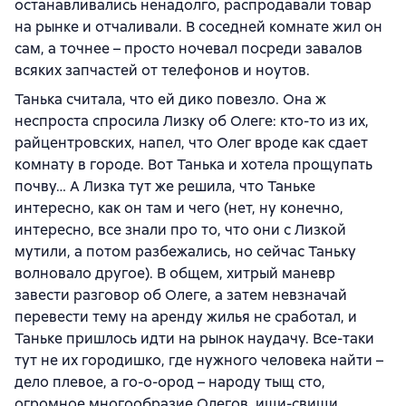
останавливались ненадолго, распродавали товар
на рынке и отчаливали. В соседней комнате жил он
сам, а точнее – просто ночевал посреди завалов
всяких запчастей от телефонов и ноутов.
Танька считала, что ей дико повезло. Она ж
неспроста спросила Лизку об Олеге: кто-то из их,
райцентровских, напел, что Олег вроде как сдает
комнату в городе. Вот Танька и хотела прощупать
почву… А Лизка тут же решила, что Таньке
интересно, как он там и чего (нет, ну конечно,
интересно, все знали про то, что они с Лизкой
мутили, а потом разбежались, но сейчас Таньку
волновало другое). В общем, хитрый маневр
завести разговор об Олеге, а затем невзначай
перевести тему на аренду жилья не сработал, и
Таньке пришлось идти на рынок наудачу. Все-таки
тут не их городишко, где нужного человека найти –
дело плевое, а го-о-ород – народу тыщ сто,
огромное многообразие Олегов, ищи-свищи