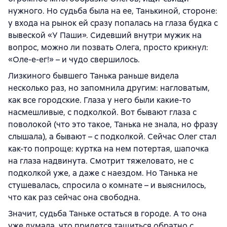
нужного. Но судьба была на ее, Танькиной, стороне:
у входа на рынок ей сразу попалась на глаза будка с
вывеской «У Паши». Сидевший внутри мужик на
вопрос, можно ли позвать Олега, просто крикнул:
«Оле-е-ег!» – и чудо свершилось.
Лизкиного бывшего Танька раньше видела
несколько раз, но запомнила другим: нагловатым,
как все городские. Глаза у него были какие-то
насмешливые, с подколкой. Вот бывают глаза с
поволокой (что это такое, Танька не знала, но фразу
слышала), а бывают – с подколкой. Сейчас Олег стал
как-то попроще: куртка на нем потертая, шапочка
на глаза надвинута. Смотрит тяжеловато, не с
подколкой уже, а даже с наездом. Но Танька не
стушевалась, спросила о комнате – и выяснилось,
что как раз сейчас она свободна.
Значит, судьба Таньке остаться в городе. А то она
уже думала, что придется тащиться обратно с