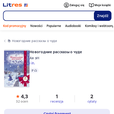
Zaloguj się
Moje książki
Znajdź
Kod promocyjny
Nowości
Popularne
Audiobooki
Komiksy i webtoony
📚 
Новогодние рассказы о чуде
Новогодние рассказы о чуде
Ая эН
i in.
Tekst
, format audio dostępny
4,3
1
2
32 ocen
recenzja
cytaty
Czytaj fragment