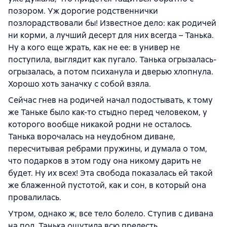
позором. Уж дорогие родственнички
позлорадствовали бы! Известное дело: как родичей
ни корми, а лучший десерт для них всегда – Танька.
Ну а кого еще жрать, как не ее: в универ не
поступила, выглядит как пугало. Танька огрызалась-
огрызалась, а потом психанула и дверью хлопнула.
Хорошо хоть заначку с собой взяла.
Сейчас гнев на родичей начал подостывать, к тому
же Таньке было как-то стыдно перед человеком, у
которого вообще никакой родни не осталось.
Танька ворочалась на неудобном диване,
пересчитывая ребрами пружины, и думала о том,
что подарков в этом году она никому дарить не
будет. Ну их всех! Эта свобода показалась ей такой
же блаженной пустотой, как и сон, в который она
провалилась.
Утром, однако ж, все тело болело. Ступив с дивана
на пол, Танька ощутила всю прелесть