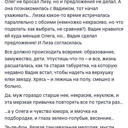
Олег не бросал Лизу, но и предложения не делал. А
она познакомилась с Вадимом, тот начал
ухаживать… Лизка какое-то время встречалась
параллельно с обоими (немножко некрасиво, но что
поделать: как выбрать, не сравнив?). Вадик нравился
ей куда меньше Олега, но… Вадик сделал
предложение! И Лиза согласилась.
Все должно происходить вовремя: образование,
замужество, дети. Упустишь что-то – и все, жизнь
расшаталась, как та старая табуретка, на которую
недавно Вадик встал, чтобы надеть на верхушку
елки звезду. Хрясь – и лежишь на полу, смешно и
больно.
Да, муж гораздо старше нее, некрасив, неуклюж, и
эта мерзкая привычка повторять все по триста раз…
…а у Олега и чувство юмора, и ямочка на
подбородке, и глаза зелено-голубые, весенние…
Те-ле-фон. Резкая танцевальная мелодия, мысли