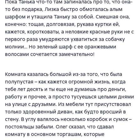
Пока Танька что-то там запиналась про то, что она-
то без подарка, Лизка быстро обмоталась алым
шарфом и утащила Таньку за собой. Смешная она,
конечно: тощая, долговязая, рукава куртки ей,
кажется, коротковаты, а неловкие красные руки не с
первого раза умудряются ухватиться за собачку
молнии… Но зеленый шарф с ее оранжевыми
волосами сочетается замечательно!
Комната казалась большой из-за того, что была
полупустая – как кажется огромной жизнь, когда
тебе лет десять и ты еще не думаешь про деньги,
работу и прочее, а просто тусуешься целыми днями
на улице с друзьями. Из мебели тут присутствовал
только здоровенный диван, как будто вросший в
стену. В углу валялось несколько коробок и сумок –
постояльцы забыли. Олег сказал, что сдавал
комнату в основном торгашам, которые