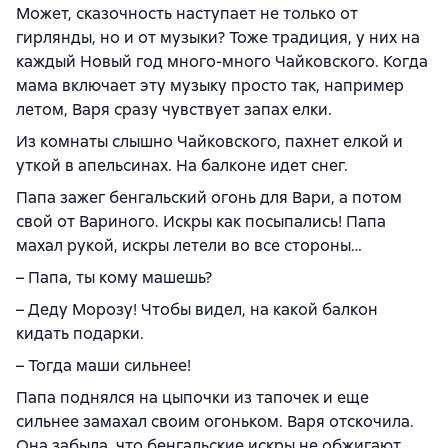
Может, сказочность наступает не только от
гирлянды, но и от музыки? Тоже традиция, у них на
каждый Новый год много-много Чайковского. Когда
мама включает эту музыку просто так, например
летом, Варя сразу чувствует запах елки.
Из комнаты слышно Чайковского, пахнет елкой и
уткой в апельсинах. На балконе идет снег.
Папа зажег бенгальский огонь для Вари, а потом
свой от Вариного. Искры как посыпались! Папа
махал рукой, искры летели во все стороны…
– Папа, ты кому машешь?
– Деду Морозу! Чтобы видел, на какой балкон
кидать подарки.
– Тогда маши сильнее!
Папа поднялся на цыпочки из тапочек и еще
сильнее замахал своим огоньком. Варя отскочила.
Она забыла, что бенгальские искры не обжигают.