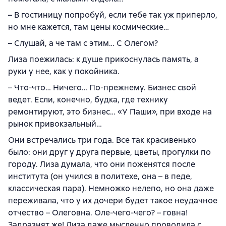
– В гостиницу попробуй, если тебе так уж приперло,
но мне кажется, там цены космические…
– Слушай, а че там с этим… С Олегом?
Лиза поежилась: к душе прикоснулась память, а
руки у нее, как у покойника.
– Что-что… Ничего… По-прежнему. Бизнес свой
ведет. Если, конечно, будка, где технику
ремонтируют, это бизнес… «У Паши», при входе на
рынок привокзальный…
Они встречались три года. Все так красивенько
было: они друг у друга первые, цветы, прогулки по
городу. Лиза думала, что они поженятся после
института (он учился в политехе, она – в педе,
классическая пара). Немножко нелепо, но она даже
переживала, что у их дочери будет такое неудачное
отчество – Олеговна. Оле-чего-чего? – говна!
Задразнят же! Лиза даже мысленно проводила с