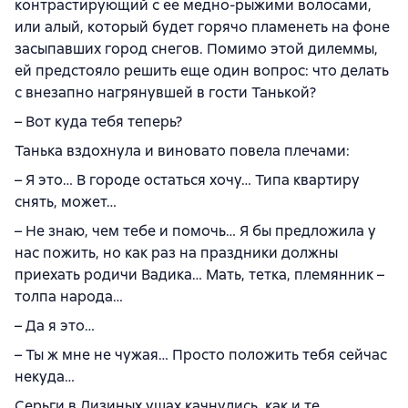
контрастирующий с ее медно-рыжими волосами,
или алый, который будет горячо пламенеть на фоне
засыпавших город снегов. Помимо этой дилеммы,
ей предстояло решить еще один вопрос: что делать
с внезапно нагрянувшей в гости Танькой?
– Вот куда тебя теперь?
Танька вздохнула и виновато повела плечами:
– Я это… В городе остаться хочу… Типа квартиру
снять, может…
– Не знаю, чем тебе и помочь… Я бы предложила у
нас пожить, но как раз на праздники должны
приехать родичи Вадика… Мать, тетка, племянник –
толпа народа…
– Да я это…
– Ты ж мне не чужая… Просто положить тебя сейчас
некуда…
Серьги в Лизиных ушах качнулись, как и те