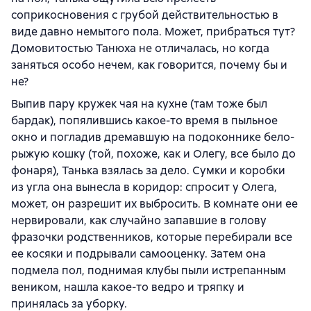
соприкосновения с грубой действительностью в
виде давно немытого пола. Может, прибраться тут?
Домовитостью Танюха не отличалась, но когда
заняться особо нечем, как говорится, почему бы и
не?
Выпив пару кружек чая на кухне (там тоже был
бардак), попялившись какое-то время в пыльное
окно и погладив дремавшую на подоконнике бело-
рыжую кошку (той, похоже, как и Олегу, все было до
фонаря), Танька взялась за дело. Сумки и коробки
из угла она вынесла в коридор: спросит у Олега,
может, он разрешит их выбросить. В комнате они ее
нервировали, как случайно запавшие в голову
фразочки родственников, которые перебирали все
ее косяки и подрывали самооценку. Затем она
подмела пол, поднимая клубы пыли истрепанным
веником, нашла какое-то ведро и тряпку и
принялась за уборку.