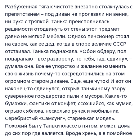
Разбуженная тяга к чистоте внезапно столкнулась с
препятствием – под диван не пролезали ни веник,
ни рука с тряпкой. Танька преисполнилась
решимости отодвинуть от стены этот предмет
давно не мягкой мебели. Однако пенсионер стоял
на своем, как ее дед, когда в споре величие СССР
отстаивал. Танька поднажала. «Обои обдеру, пол
поцарапаю – все разворочу, но тебя, гад, сдвину», –
думала она. Все ее упорство и желание изменить
свою жизнь почему-то сосредоточились на этом
огромном старом диване. Еще, еще чуток! И вот он
наконец-то сдвинулся, открыв Танькиному взору
суверенное государство пыли и мусора. Какие-то
бумажки, фантики от конфет, ссохшийся, как мумия,
огрызок яблока, несколько ручек и мобильник.
Серебристый «Самсунг», старенькая модель.
Похожий был у Таньки классе в пятом, может, дома
до сих пор где валяется. Вроде хрень, а в помойное