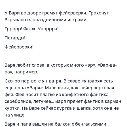
У Вари во дворе гремят фейерверки. Грохочут.
Взрываются праздничными искрами.
Гррррр! Фырк! Уррррра!
Петарды!
Фейерверки!
Варя любит слова, в которых много «эр». «Вар-ва-
ра», например.
Ско-ро пер-во-е ян-ва-ря. В слове «января» есть
еще одна «Варя». Маленькая, как фейерверковая
фея. Фея носит платье из конфетного фантика,
серебряное, летучее… Варя прячет фантик в карман
куртки. На Варе сейчас куртка и шапка, хотя она не
на улице.
Варя и папа вышли на балкон с бенгальскими