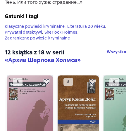
Тень. Или того хуже: страдание…»
Gatunki i tagi
Klasyczne powieści kryminalne
,
Literatura 20 wieku
,
Prywatni detektywi
,
Sherlock Holmes
,
Zagraniczne powieści kryminalne
12 książka z 18 w serii
Wszystko
«Архив Шерлока Холмса»