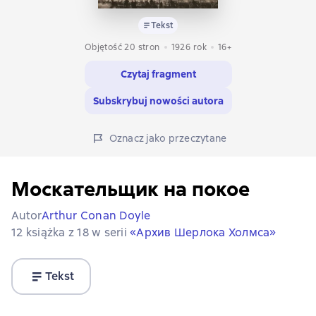
Tekst
Objętość 20 stron
1926
rok
16+
Czytaj fragment
Subskrybuj nowości autora
Oznacz jako przeczytane
Москательщик на покое
Autor
Arthur Conan Doyle
12 książka z 18 w serii
«Архив Шерлока Холмса»
Tekst