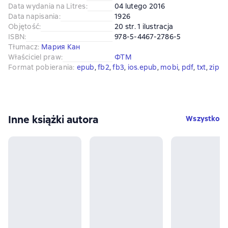
Data wydania na Litres
:
04 lutego 2016
Data napisania
:
1926
Objętość
:
20 str. 1 ilustracja
ISBN
:
978-5-4467-2786-5
Tłumacz
:
Мария Кан
Właściciel praw
:
ФТМ
Format pobierania
:
epub
, 
fb2
, 
fb3
, 
ios.epub
, 
mobi
, 
pdf
, 
txt
, 
zip
Inne książki autora
Wszystko