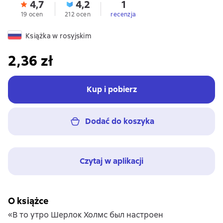
4,7
4,2
1
19 ocen
212 ocen
recenzja
Książka w rosyjskim
2,36 zł
Kup i pobierz
Dodać do koszyka
Czytaj w aplikacji
O książce
«В то утро Шерлок Холмс был настроен