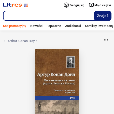
Zaloguj się
Moje książki
Znajdź
Kod promocyjny
Nowości
Popularne
Audiobooki
Komiksy i webtoony
Arthur Conan Doyle