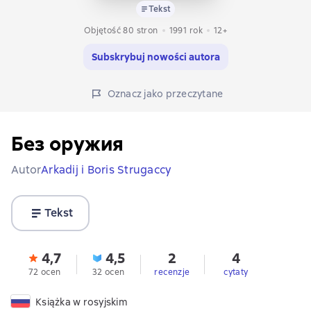
Tekst
Objętość 80 stron
1991
rok
12+
Subskrybuj nowości autora
Oznacz jako przeczytane
Без оружия
Autor
Arkadij i Boris Strugaccy
Tekst
4,7
4,5
2
4
72 ocen
32 ocen
recenzje
cytaty
Książka w rosyjskim