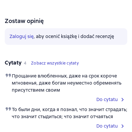
Zostaw opinię
Zaloguj się
, aby ocenić książkę i dodać recenzję
Cytaty
4
Zobacz wszystkie cytaty
Прощание влюбленных, даже на срок короче
мгновенья, даже богам неуместно обременять
присутствием своим
Do cytatu
То были дни, когда я познал, что значит страдать;
что значит стыдиться; что значит отчаяться
Do cytatu