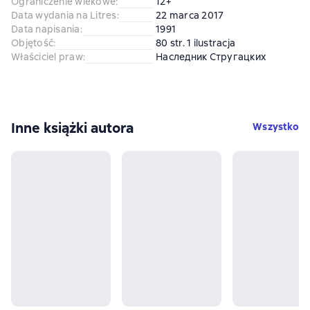
Ograniczenie wiekowe
:
12+
Data wydania na Litres
:
22 marca 2017
Data napisania
:
1991
Objętość
:
80 str. 1 ilustracja
Właściciel praw
:
Наследник Стругацких
Inne książki autora
Wszystko