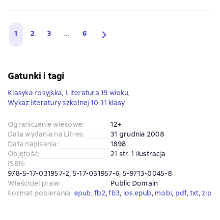
1
2
3
...
6
Gatunki i tagi
Klasyka rosyjska
,
Literatura 19 wieku
,
Wykaz literatury szkolnej 10-11 klasy
Ograniczenie wiekowe
:
12+
Data wydania na Litres
:
31 grudnia 2008
Data napisania
:
1898
Objętość
:
21 str. 1 ilustracja
ISBN
:
978-5-17-031957-2, 5-17-031957-6, 5-9713-0045-8
Właściciel praw
:
Public Domain
Format pobierania
:
epub
, 
fb2
, 
fb3
, 
ios.epub
, 
mobi
, 
pdf
, 
txt
, 
zip