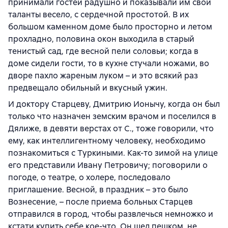
принимали гостей радушно и показывали им свои
таланты весело, с сердечной простотой. В их
большом каменном доме было просторно и летом
прохладно, половина окон выходила в старый
тенистый сад, где весной пели соловьи; когда в
доме сидели гости, то в кухне стучали ножами, во
дворе пахло жареным луком – и это всякий раз
предвещало обильный и вкусный ужин.
И доктору Старцеву, Дмитрию Ионычу, когда он был
только что назначен земским врачом и поселился в
Дялиже, в девяти верстах от С., тоже говорили, что
ему, как интеллигентному человеку, необходимо
познакомиться с Туркиными. Как-то зимой на улице
его представили Ивану Петровичу; поговорили о
погоде, о театре, о холере, последовало
приглашение. Весной, в праздник – это было
Вознесение, – после приема больных Старцев
отправился в город, чтобы развлечься немножко и
кстати купить себе кое-что. Он шел пешком, не