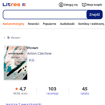
Zaloguj się
Moje książki
Znajdź
Kod promocyjny
Nowości
Popularne
Audiobooki
Komiksy i webtoony
📚 
Ионыч
Ионыч
Anton Czechow
Tekst
, format audio dostępny
4,7
103
45
4438 ocen
recenzje
cytaty
Jeszcze 7 wersji książki