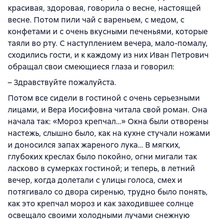
красивая, здоровая, говорила о весне, настоящей
весне. Потом пили чай с вареньем, с медом, с
конфетами и с очень вкусными печеньями, которые
таяли во рту. С наступлением вечера, мало-помалу,
сходились гости, и к каждому из них Иван Петрович
обращал свои смеющиеся глаза и говорил:
– Здравствуйте пожалуйста.
Потом все сидели в гостиной с очень серьезными
лицами, и Вера Иосифовна читала свой роман. Она
начала так: «Мороз крепчал…» Окна были отворены
настежь, слышно было, как на кухне стучали ножами
и доносился запах жареного лука… В мягких,
глубоких креслах было покойно, огни мигали так
ласково в сумерках гостиной; и теперь, в летний
вечер, когда долетали с улицы голоса, смех и
потягивало со двора сиренью, трудно было понять,
как это крепчал мороз и как заходившее солнце
освещало своими холодными лучами снежную