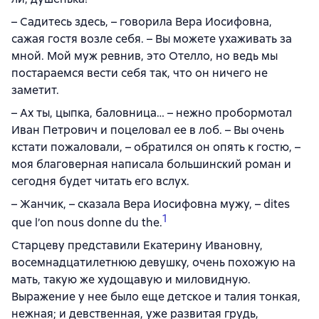
– Садитесь здесь, – говорила Вера Иосифовна,
сажая гостя возле себя. – Вы можете ухаживать за
мной. Мой муж ревнив, это Отелло, но ведь мы
постараемся вести себя так, что он ничего не
заметит.
– Ах ты, цыпка, баловница… – нежно пробормотал
Иван Петрович и поцеловал ее в лоб. – Вы очень
кстати пожаловали, – обратился он опять к гостю, –
моя благоверная написала большинский роман и
сегодня будет читать его вслух.
– Жанчик, – сказала Вера Иосифовна мужу, – dites
1
que l’on nous donne du thе.
Старцеву представили Екатерину Ивановну,
восемнадцатилетнюю девушку, очень похожую на
мать, такую же худощавую и миловидную.
Выражение у нее было еще детское и талия тонкая,
нежная; и девственная, уже развитая грудь,