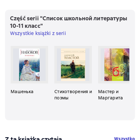
Część serii "Список школьной литературы
10-11 класс"
Wszystkie książki z serii
Машенька
Стихотворения и
Мастер и
поэмы
Маргарита
Z tą książką czytają
Wszystko