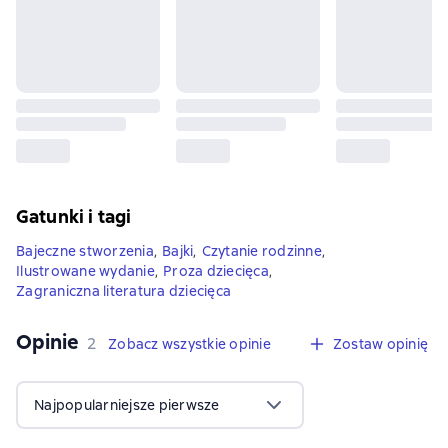
Gatunki i tagi
Bajeczne stworzenia
,
Bajki
,
Czytanie rodzinne
,
Ilustrowane wydanie
,
Proza dziecięca
,
Zagraniczna literatura dziecięca
Opinie
,
2 opinie
2
Zobacz wszystkie opinie
Zostaw opinię
Najpopularniejsze pierwsze