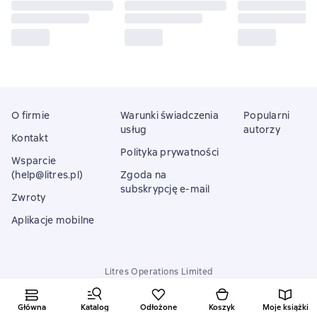
O firmie
Warunki świadczenia
Popularni
usług
autorzy
Kontakt
Polityka prywatności
Wsparcie
(help@litres.pl)
Zgoda na
subskrypcję e-mail
Zwroty
Aplikacje mobilne
Litres Operations Limited
18 Mallow street co. Limerick, Ireland
Główna
Katalog
Odłożone
Koszyk
Moje książki