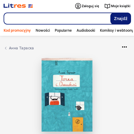
Zaloguj się
Moje książki
Znajdź
Kod promocyjny
Nowości
Popularne
Audiobooki
Komiksy i webtoony
Анна Тараска