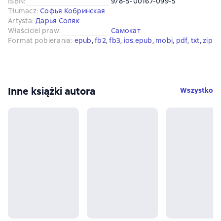
ISBN
:
978-5-00167-099-5
Tłumacz
:
Софья Кобринская
Artysta
:
Дарья Соляк
Właściciel praw
:
Самокат
Format pobierania
:
epub
, 
fb2
, 
fb3
, 
ios.epub
, 
mobi
, 
pdf
, 
txt
, 
zip
Inne książki autora
Wszystko