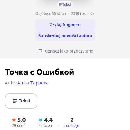
Tekst
Objętość 55 stron
2018
rok
0+
Czytaj fragment
Subskrybuj nowości autora
Oznacz jako przeczytane
Точка с Ошибкой
Autor
Анна Тараска
Tekst
5,0
4,4
2
29 ocen
25 ocen
recenzje