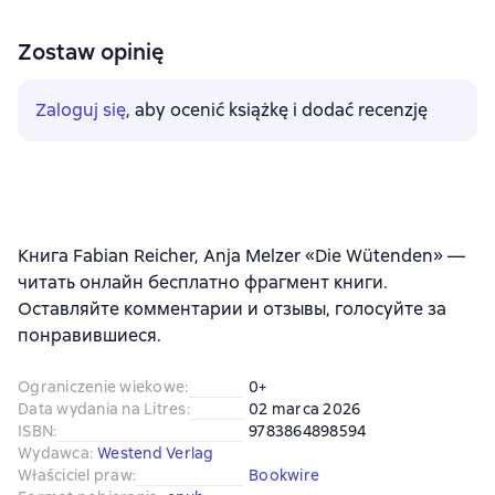
Zostaw opinię
Zaloguj się
, aby ocenić książkę i dodać recenzję
Книга Fabian Reicher, Anja Melzer «Die Wütenden» —
читать онлайн бесплатно фрагмент книги.
Оставляйте комментарии и отзывы, голосуйте за
понравившиеся.
Ograniczenie wiekowe
:
0+
Data wydania na Litres
:
02 marca 2026
ISBN
:
9783864898594
Wydawca
:
Westend Verlag
Właściciel praw
:
Bookwire