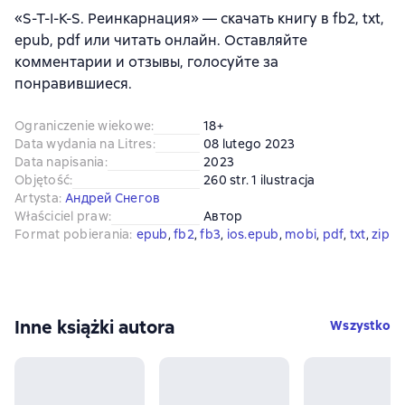
«S-T-I-K-S. Реинкарнация» — скачать книгу в fb2, txt,
epub, pdf или читать онлайн. Оставляйте
комментарии и отзывы, голосуйте за
понравившиеся.
Ograniczenie wiekowe
:
18+
Data wydania na Litres
:
08 lutego 2023
Data napisania
:
2023
Objętość
:
260 str. 1 ilustracja
Artysta
:
Андрей Снегов
Właściciel praw
:
Автор
Format pobierania
:
epub
, 
fb2
, 
fb3
, 
ios.epub
, 
mobi
, 
pdf
, 
txt
, 
zip
Inne książki autora
Wszystko