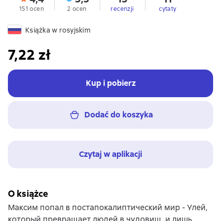
151 ocen
2 ocen
recenzji
cytaty
Książka w rosyjskim
7,22 zł
Kup i pobierz
Dodać do koszyka
Czytaj w aplikacji
O książce
Максим попал в постапокалиптический мир - Улей,
который превращает людей в чудовищ, и лишь