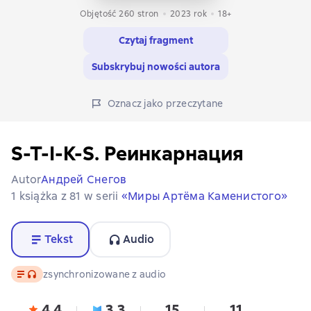
Objętość 260 stron
2023
rok
18+
Czytaj fragment
Subskrybuj nowości autora
Oznacz jako przeczytane
S-T-I-K-S. Реинкарнация
Autor
Андрей Снегов
1 książka z 81 w serii
«Миры Артёма Каменистого»
Tekst
Audio
Tekst
, format audio dostępny
zsynchronizowane z audio
4,4
3,3
15
11