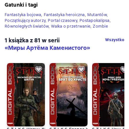
Gatunki i tagi
Fantastyka bojowa
,
Fantastyka heroiczna
,
Mutantów
,
Początkujący autorzy
,
Portal czasowy
,
Postapokalipsa
,
Równoległych światów
,
Walka o przetrwanie
,
Zombie
1 książka z 81 w serii
Wszystko
«Миры Артёма Каменистого»