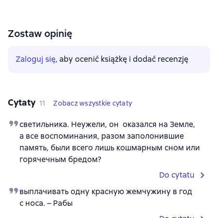
Zostaw opinię
Zaloguj się
, aby ocenić książkę i dodać recenzję
Cytaty
11
Zobacz wszystkie cytaty
светильника. Неужели, он оказался на Земле,
а все воспоминания, разом заполонившие
память, были всего лишь кошмарным сном или
горячечным бредом?
Do cytatu
выплачивать одну красную жемчужину в год
с носа. – Рабы