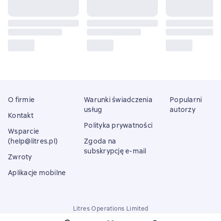
O firmie
Warunki świadczenia
Popularni
usług
autorzy
Kontakt
Polityka prywatności
Wsparcie
(help@litres.pl)
Zgoda na
subskrypcję e-mail
Zwroty
Aplikacje mobilne
Litres Operations Limited
18 Mallow street co. Limerick, Ireland