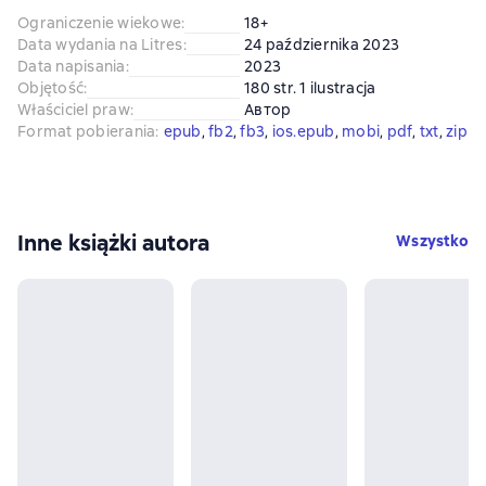
Ograniczenie wiekowe
:
18+
Data wydania na Litres
:
24 października 2023
Data napisania
:
2023
Objętość
:
180 str. 1 ilustracja
Właściciel praw
:
Автор
Format pobierania
:
epub
, 
fb2
, 
fb3
, 
ios.epub
, 
mobi
, 
pdf
, 
txt
, 
zip
Inne książki autora
Wszystko