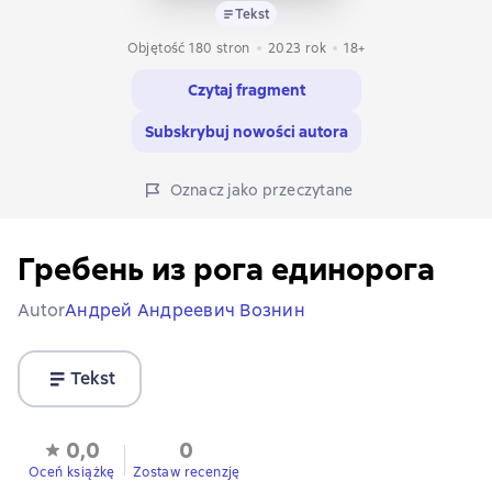
Tekst
Objętość 180 stron
2023
rok
18+
Czytaj fragment
Subskrybuj nowości autora
Oznacz jako przeczytane
Гребень из рога единорога
Autor
Андрей Андреевич Вознин
Tekst
0,0
0
Oceń książkę
Zostaw recenzję