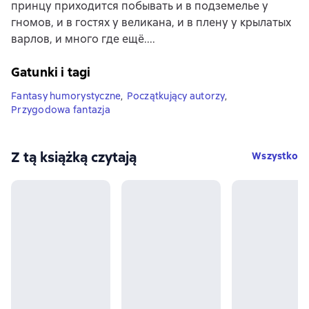
принцу приходится побывать и в подземелье у
гномов, и в гостях у великана, и в плену у крылатых
варлов, и много где ещё....
Gatunki i tagi
Fantasy humorystyczne
,
Początkujący autorzy
,
Przygodowa fantazja
Z tą książką czytają
Wszystko