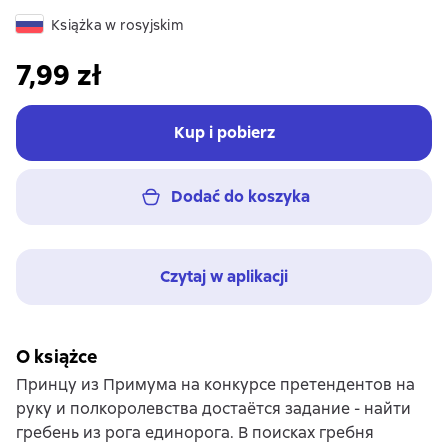
Książka w rosyjskim
7,99 zł
Kup i pobierz
Dodać do koszyka
Czytaj w aplikacji
O książce
Принцу из Примума на конкурсе претендентов на
руку и полкоролевства достаётся задание - найти
гребень из рога единорога. В поисках гребня