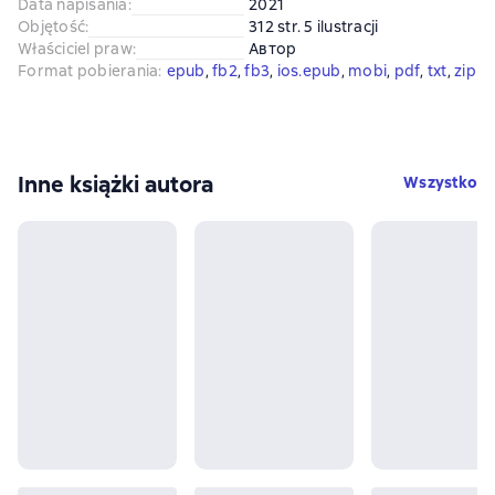
Data napisania
:
2021
Objętość
:
312 str. 5 ilustracji
Właściciel praw
:
Автор
Format pobierania
:
epub
, 
fb2
, 
fb3
, 
ios.epub
, 
mobi
, 
pdf
, 
txt
, 
zip
Inne książki autora
Wszystko