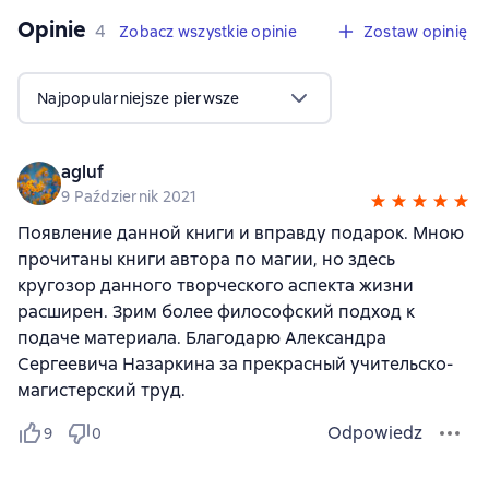
Opinie
,
4 opinie
4
Zobacz wszystkie opinie
Zostaw opinię
Najpopularniejsze pierwsze
agluf
9 Październik 2021
Появление данной книги и вправду подарок. Мною
прочитаны книги автора по магии, но здесь
кругозор данного творческого аспекта жизни
расширен. Зрим более философский подход к
подаче материала. Благодарю Александра
Сергеевича Назаркина за прекрасный учительско-
магистерский труд.
Odpowiedz
9
0