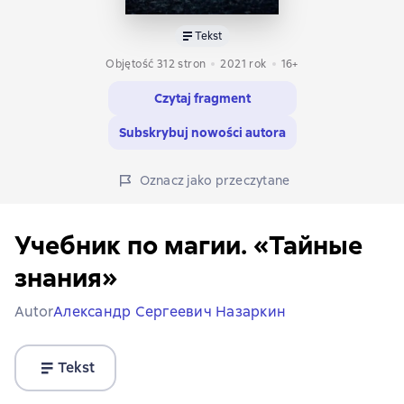
Tekst
Objętość 312 stron
2021
rok
16+
Czytaj fragment
Subskrybuj nowości autora
Oznacz jako przeczytane
Учебник по магии. «Тайные
знания»
Autor
Александр Сергеевич Назаркин
Tekst