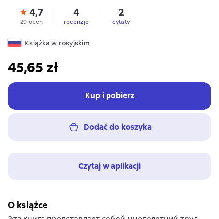
4,7
4
2
29 ocen
recenzje
cytaty
Książka w rosyjskim
45,65 zł
Kup i pobierz
Dodać do koszyka
Czytaj w aplikacji
O książce
Эта книга представляет собой многолетний труд