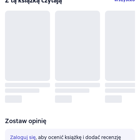
Z tą książką czytają
Zostaw opinię
Zaloguj się
, aby ocenić książkę i dodać recenzję