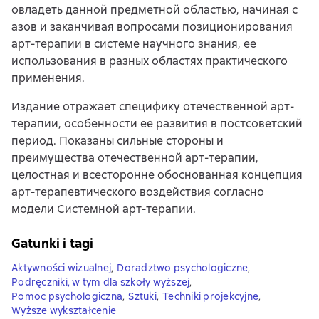
овладеть данной предметной областью, начиная с
азов и заканчивая вопросами позиционирования
арт-терапии в системе научного знания, ее
использования в разных областях практического
применения.
Издание отражает специфику отечественной арт-
терапии, особенности ее развития в постсоветский
период. Показаны сильные стороны и
преимущества отечественной арт-терапии,
целостная и всесторонне обоснованная концепция
арт-терапевтического воздействия согласно
модели Системной арт-терапии.
Gatunki i tagi
Aktywności wizualnej
,
Doradztwo psychologiczne
,
Podręczniki, w tym dla szkoły wyższej
,
Pomoc psychologiczna
,
Sztuki
,
Techniki projekcyjne
,
Wyższe wykształcenie