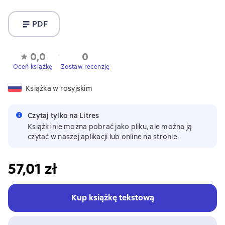
PDF
0,0
0
Oceń książkę
Zostaw recenzję
Książka w rosyjskim
Czytaj tylko na Litres
Książki nie można pobrać jako pliku, ale można ją
czytać w naszej aplikacji lub online na stronie.
57,01 zł
Kup książkę tekstową