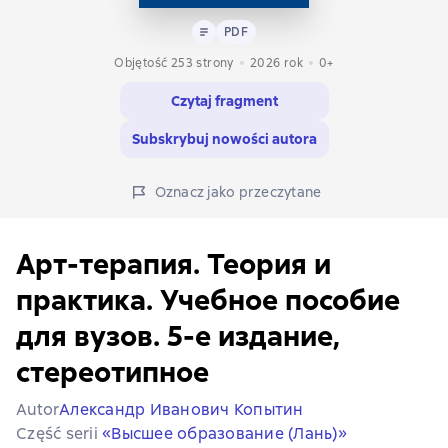
Tekst
PDF
PDF
Objętość 253 strony
2026
rok
0+
Czytaj fragment
Subskrybuj nowości autora
Oznacz jako przeczytane
Арт-терапия. Теория и
практика. Учебное пособие
для вузов. 5-е издание,
стереотипное
Autor
Александр Иванович Копытин
Część serii
«Высшее образование (Лань)»