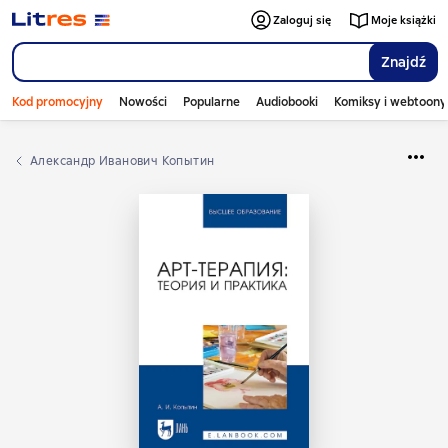
Zaloguj się
Moje książki
Znajdź
Kod promocyjny
Nowości
Popularne
Audiobooki
Komiksy i webtoony
Александр Иванович Копытин