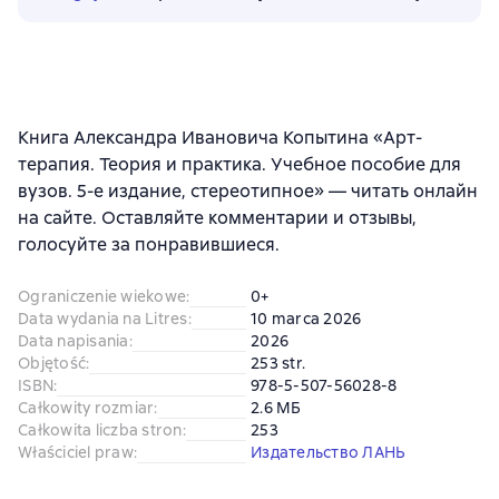
Книга Александра Ивановича Копытина «Арт-
терапия. Теория и практика. Учебное пособие для
вузов. 5-е издание, стереотипное» — читать онлайн
на сайте. Оставляйте комментарии и отзывы,
голосуйте за понравившиеся.
Ograniczenie wiekowe
:
0+
Data wydania na Litres
:
10 marca 2026
Data napisania
:
2026
Objętość
:
253 str.
ISBN
:
978-5-507-56028-8
Całkowity rozmiar
:
2.6 МБ
Całkowita liczba stron
:
253
Właściciel praw
:
Издательство ЛАНЬ