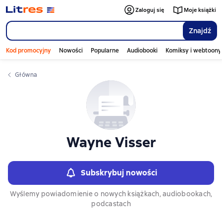
Слайдер с книгами
Zaloguj się
Moje książki
Znajdź
Kod promocyjny
Nowości
Popularne
Audiobooki
Komiksy i webtoony
Główna
Wayne Visser
Subskrybuj nowości
Wyślemy powiadomienie o nowych książkach, audiobookach,
podcastach