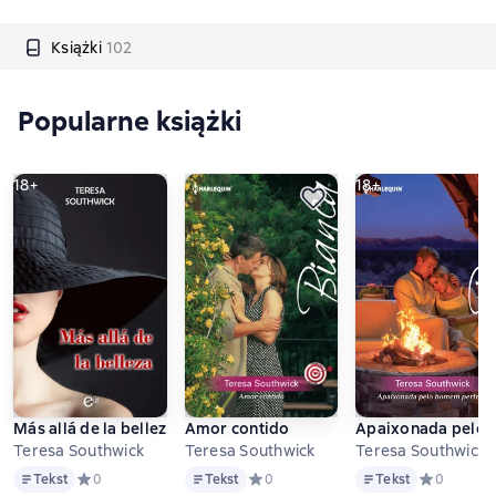
Książki
102
Popularne książki
18+
18+
Más allá de la belleza
Amor contido
Apaixonada pelo 
Teresa Southwick
Teresa Southwick
Teresa Southwick
Tekst
Tekst
Tekst
Tekst
Средний рейтинг 0 на основе 0 оценок
0
Tekst
Средний рейтинг 0 на основе 0 оцен
0
Tekst
Средний ре
0