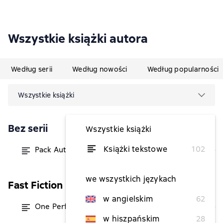
Wszystkie książki autora
Według serii
Według nowości
Według popularności
Wszystkie książki
Bez serii
Wszystkie książki
Książki tekstowe
102
Pack Autoras Top
od 34,42 zł
we wszystkich językach
Fast Fiction
w angielskim
62
One Perfect Night
od 6,03 zł
w hiszpańskim
28