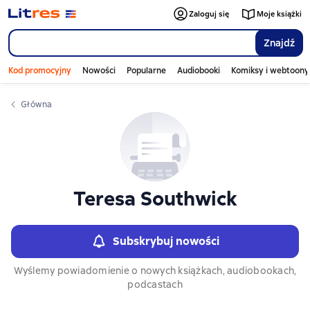
Слайдер с книгами
Zaloguj się
Moje książki
Znajdź
Kod promocyjny
Nowości
Popularne
Audiobooki
Komiksy i webtoony
Główna
Teresa Southwick
Subskrybuj nowości
Wyślemy powiadomienie o nowych książkach, audiobookach,
podcastach