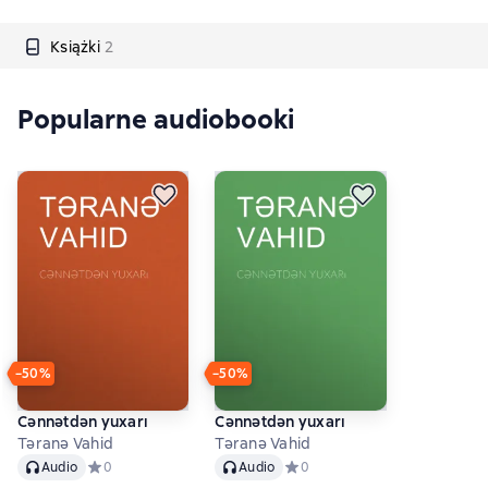
Książki
2
Popularne audiobooki
−50%
−50%
Cənnətdən yuxarı
Cənnətdən yuxarı
Təranə Vahid
Təranə Vahid
Audio
Audio
Audio
Средний рейтинг 0 на основе 0 оценок
0
Audio
Средний рейтинг 0 на основе 
0