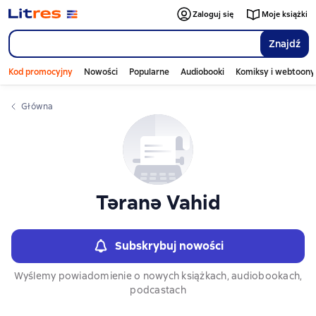
Слайдер с книгами
Zaloguj się
Moje książki
Znajdź
Kod promocyjny
Nowości
Popularne
Audiobooki
Komiksy i webtoony
Główna
Təranə Vahid
Subskrybuj nowości
Wyślemy powiadomienie o nowych książkach, audiobookach,
podcastach