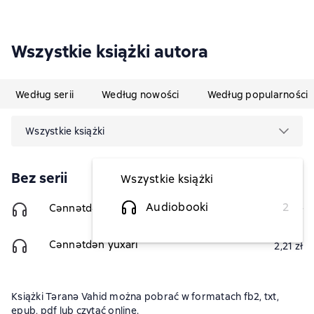
Wszystkie książki autora
Według serii
Według nowości
Według popularności
Wszystkie książki
Bez serii
Wszystkie książki
Audiobooki
2
Cənnətdən yuxarı
2,21 zł
Cənnətdən yuxarı
2,21 zł
Książki Təranə Vahid można pobrać w formatach fb2, txt,
epub, pdf lub czytać online.