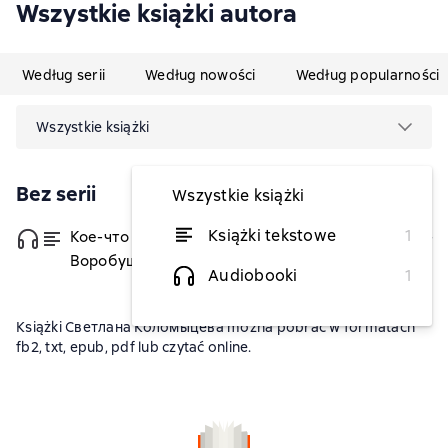
Wszystkie książki autora
Według serii
Według nowości
Według popularności
Wszystkie książki
Bez serii
Wszystkie książki
Książki tekstowe
1
Кое-что из жизни беспризорника
od 9,08 zł
Воробушка. Повесть
Audiobooki
1
Książki Светлана Коломыцева można pobrać w formatach
fb2, txt, epub, pdf lub czytać online.