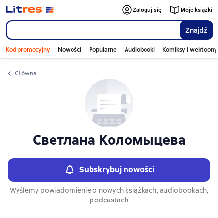
Слайдер с книгами
Слайдер с книгами
Zaloguj się
Moje książki
Znajdź
Kod promocyjny
Nowości
Popularne
Audiobooki
Komiksy i webtoony
Główna
Светлана Коломыцева
Subskrybuj nowości
Wyślemy powiadomienie o nowych książkach, audiobookach,
podcastach