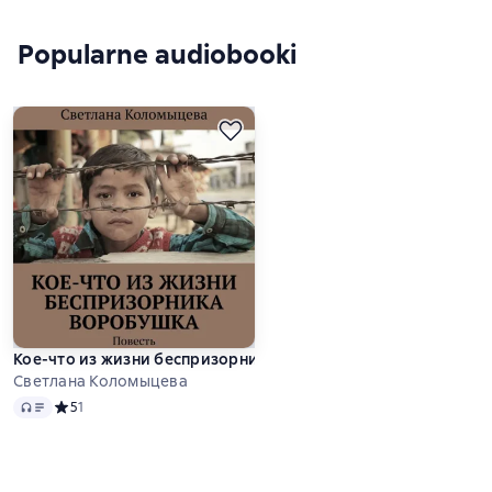
Popularne audiobooki
Кое-что из жизни беспризорника Воробушка. Повесть
Светлана Коломыцева
Audio
Средний рейтинг 5 на основе 1 оценок
5
1