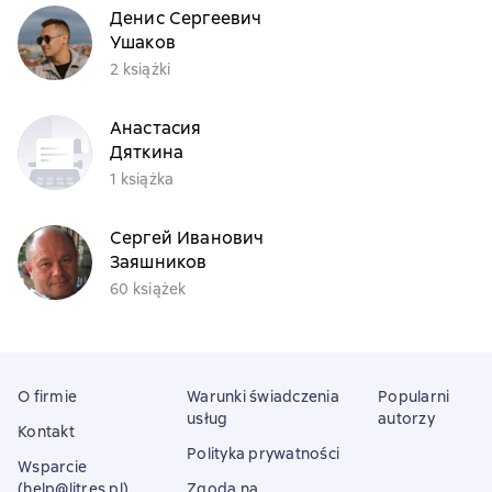
Денис Сергеевич
Ушаков
2 książki
Анастасия
Дяткина
1 książka
Сергей Иванович
Заяшников
60 książek
O firmie
Warunki świadczenia
Popularni
usług
autorzy
Kontakt
Polityka prywatności
Wsparcie
(help@litres.pl)
Zgoda na