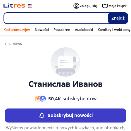
Слайдер с книгами
Zaloguj się
Moje książki
Znajdź
Kod promocyjny
Nowości
Popularne
Audiobooki
Komiksy i webtoony
Główna
Станислав Иванов
50,4К
subskrybentów
Subskrybuj nowości
Wyślemy powiadomienie o nowych książkach, audiobookach,