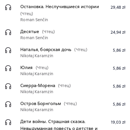
Остановка. Неслучившиеся истории
29,48 zł
(Чтец)
Roman Senčin
Десятые
(Чтец)
24,94 zł
Roman Senčin
Наталья, боярская дочь
(Чтец)
5,86 zł
Nikołaj Karamzin
Юлия
(Чтец)
5,86 zł
Nikołaj Karamzin
Сиерра-Морена
(Чтец)
5,86 zł
Nikołaj Karamzin
Остров Борнгольм
(Чтец)
5,86 zł
Nikołaj Karamzin
Дети войны. Страшная сказка.
19,03 zł
Невыдуманная повесть о детстве и