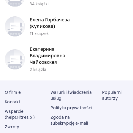
34 książki
Елена Горбачева
(Куликова)
11 książek
Екатерина
Владимировна
Чайковская
2 książki
O firmie
Warunki świadczenia
Popularni
usług
autorzy
Kontakt
Polityka prywatności
Wsparcie
(help@litres.pl)
Zgoda na
subskrypcję e-mail
Zwroty