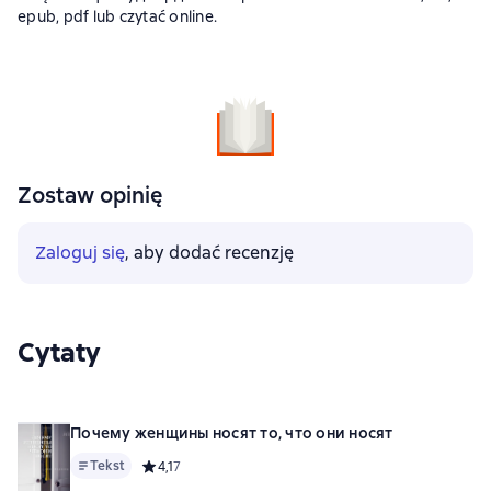
epub, pdf lub czytać online.
Zostaw opinię
Zaloguj się
, aby dodać recenzję
Cytaty
Почему женщины носят то, что они носят
Tekst
Средний рейтинг 4,1 на основе 7 оценок
4,1
7