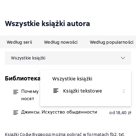
Wszystkie książki autora
Według serii
Według nowości
Według popularności
Wszystkie książki
Библиотека журнала «Теория моды»
Wszystkie książki
Książki tekstowe
2
Почему женщины носят то, что они
od 18,40 zł
носят
Джинсы. Искусство обыденности
od 18,40 zł
Książki Софи Вудворд można pobrać w formatach fb2, txt,