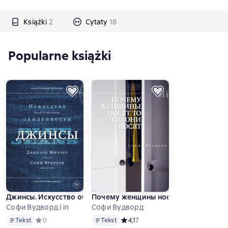
Książki
2
Cytaty
18
Popularne książki
Джинсы. Искусство обыденности
Почему женщины носят то, что они н
Софи Вудворд i in
Софи Вудворд
Tekst
Tekst
Tekst
Средний рейтинг 0 на основе 0 оценок
0
Tekst
Средний рейтинг 4,1 на основе 7 о
4,1
7