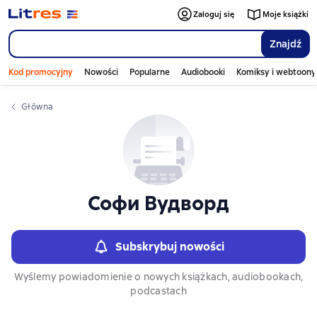
Слайдер с книгами
Zaloguj się
Moje książki
Znajdź
Kod promocyjny
Nowości
Popularne
Audiobooki
Komiksy i webtoony
Główna
Софи Вудворд
Subskrybuj nowości
Wyślemy powiadomienie o nowych książkach, audiobookach,
podcastach