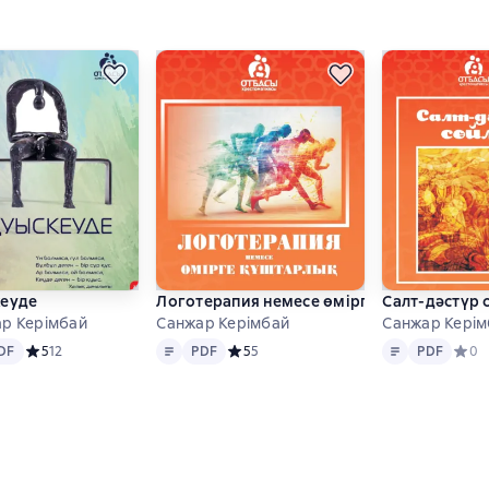
кеуде
Логотерапия немесе өмірге құштарлық
Салт-дәстүр 
р Керімбай
Санжар Керімбай
Санжар Керім
PDF
Tekst
PDF
Tekst
PDF
 основе 6 оценок
DF
Средний рейтинг 5 на основе 12 оценок
5
12
PDF
Средний рейтинг 5 на основе 5 оценок
5
5
PDF
Средн
0