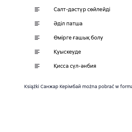
Салт-дәстүр сөйлейді
Әділ патша
Өмірге ғашық болу
Қуыскеуде
Қисса сүл-әнбия
Książki Санжар Керімбай można pobrać w formatac