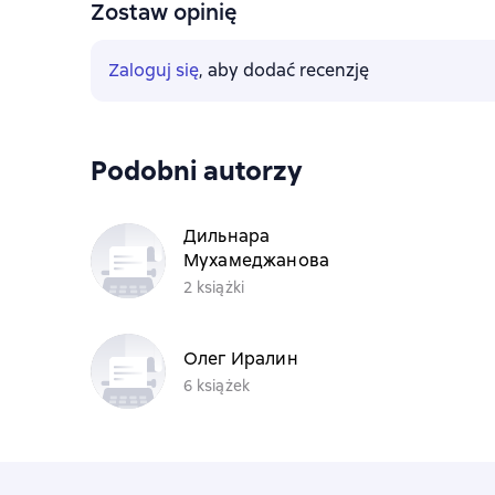
Zostaw opinię
Zaloguj się
, aby dodać recenzję
Podobni autorzy
Дильнара
Мухамеджанова
2 książki
Олег Иралин
6 książek