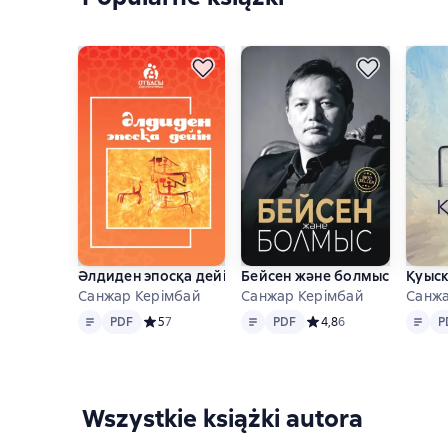
Әлдиден эпосқа дейін
Бейсен және болмыс
Қуыс
Санжар Керімбай
Санжар Керімбай
Санжа
Tekst
PDF
Tekst
PDF
Tekst
PDF
Средний рейтинг 5 на основе 7 оценок
5
7
PDF
Средний рейтинг 4,8 на
4,8
6
P
Wszystkie książki autora