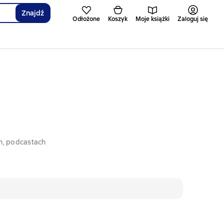
Znajdź
Odłożone
Koszyk
Moje książki
Zaloguj się
h, podcastach