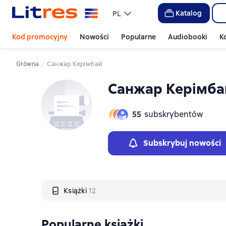
Слайдер с книгами
Katalog
PL
Kod promocyjny
Nowości
Popularne
Audiobooki
K
Główna
Санжар Керімбай
Санжар Керімба
55
subskrybentów
Subskrybuj nowości
Książki
12
Popularne książki