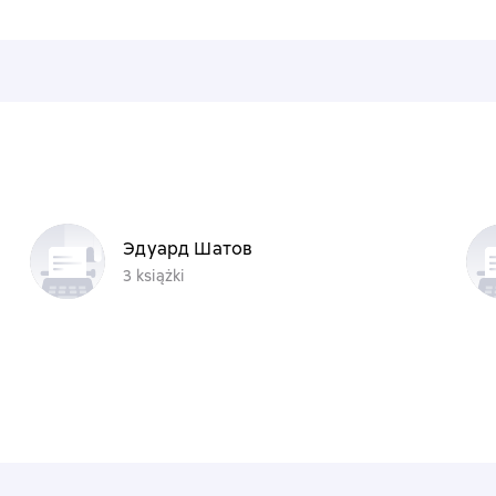
Эдуард Шатов
3 książki