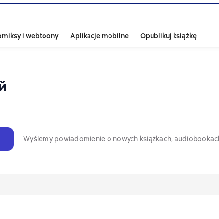
omiksy i webtoony
Aplikacje mobilne
Opublikuj książkę
й
Wyślemy powiadomienie o nowych książkach, audiobookac