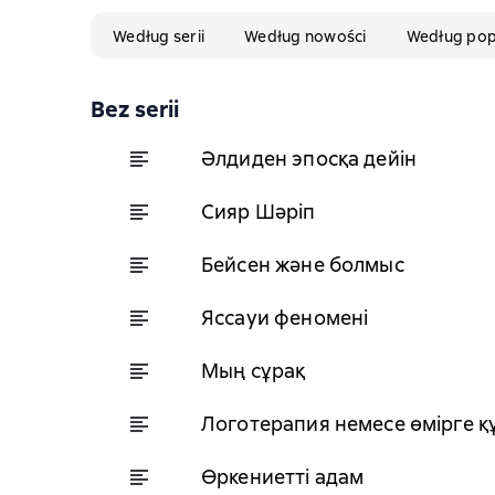
Według serii
Według nowości
Według pop
Bez serii
Әлдиден эпосқа дейін
Сияр Шәріп
Бейсен және болмыс
Яссауи феномені
Мың сұрақ
Логотерапия немесе өмірге 
Өркениетті адам