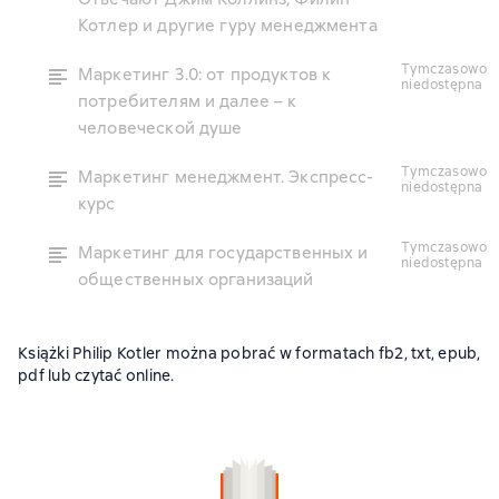
Котлер и другие гуру менеджмента
tymczasowo
Маркетинг 3.0: от продуктов к
niedostępna
потребителям и далее – к
человеческой душе
tymczasowo
Маркетинг менеджмент. Экспресс-
niedostępna
курс
tymczasowo
Маркетинг для государственных и
niedostępna
общественных организаций
Książki Philip Kotler można pobrać w formatach fb2, txt, epub,
pdf lub czytać online.