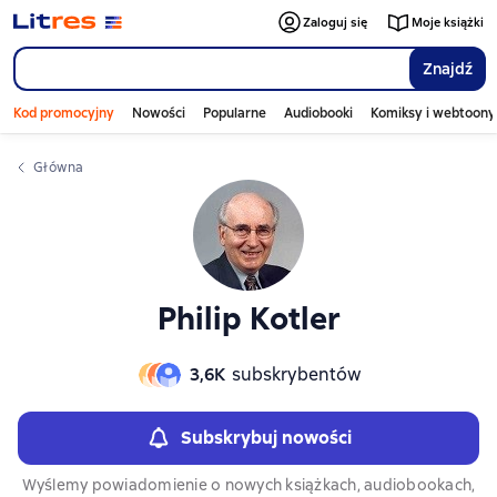
Слайдер с книгами
Слайдер с книгами
Zaloguj się
Moje książki
Znajdź
Kod promocyjny
Nowości
Popularne
Audiobooki
Komiksy i webtoony
Główna
Philip Kotler
3,6К
subskrybentów
Subskrybuj nowości
Wyślemy powiadomienie o nowych książkach, audiobookach,