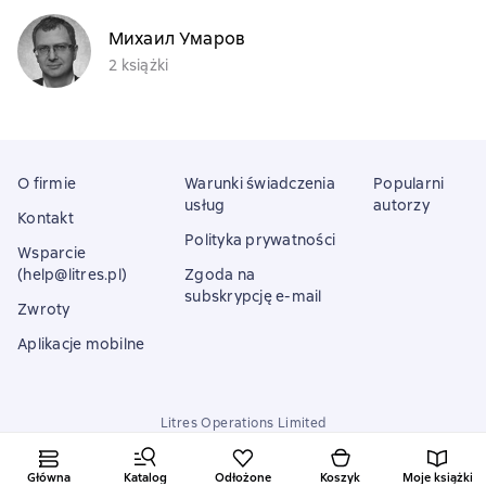
Михаил Умаров
2 książki
O firmie
Warunki świadczenia
Popularni
usług
autorzy
Kontakt
Polityka prywatności
Wsparcie
(help@litres.pl)
Zgoda na
subskrypcję e-mail
Zwroty
Aplikacje mobilne
Litres Operations Limited
18 Mallow street co. Limerick, Ireland
Główna
Katalog
Odłożone
Koszyk
Moje książki