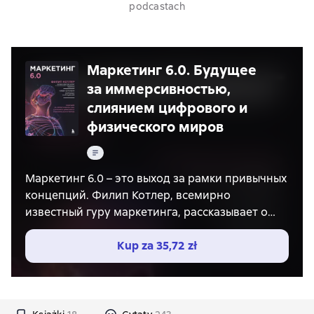
podcastach
Маркетинг 6.0. Будущее
за иммерсивностью,
слиянием цифрового и
физического миров
Tekst
Маркетинг 6.0 – это выход за рамки привычных
концепций. Филип Котлер, всемирно
известный гуру маркетинга, рассказывает о
метамаркетинге – подлинном слиянии
цифрового и физического миров, которое
Kup za
35,72 zł
порождает интерактивный и захватывающий
клиентский опыт. Этот подход рассчитан на
поколения Z и Альфа, набирающие сегодня
покупательскую способность.