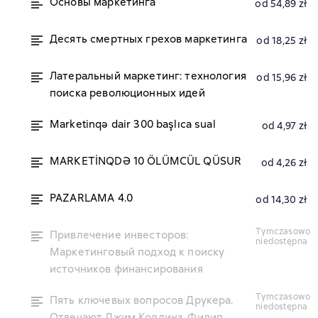
Основы маркетинга
od 54,89 zł
Десять смертных грехов маркетинга
od 18,25 zł
Латеральный маркетинг: технология
od 15,96 zł
поиска революционных идей
Marketinqə dair 300 başlıca sual
od 4,97 zł
MARKETİNQDƏ 10 ÖLÜMCÜL QÜSUR
od 4,26 zł
PAZARLAMA 4.0
od 14,30 zł
tymczasowo
Привлечение инвесторов:
niedostępna
Маркетинговый подход к поиску
источников финансирования
tymczasowo
Пять ключевых вопросов Друкера.
niedostępna
Отвечают Джим Коллинз, Филип