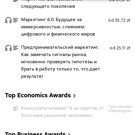
следующего поколения
– Почему омниканальность уступает место
полной иммерсивности?
Маркетинг 6.0. Будущее за
od 35,72 zł
Аудиокнига – Погрузитесь в будущее
иммерсивностью, слиянием
маркетинга с идеальной озвучкой, слушая
цифрового и физического миров
книгу в любом месте.
Электронная книга – Иммерсивное чтение
Предпринимательский маркетинг.
od 25,11 zł
начинается здесь: получите мгновенный
Как замечать сигналы рынка,
доступ к революционным идеям.
мгновенно проверять гипотезы и
Бесплатный ознакомительный фрагмент –
брать в работу только то, что дает
Прочитайте начало книги бесплатно и оцените
результат
глубину идей Котлера, чтобы принять
взвешенное решение.
Top Economics Awards
tymczasowo
Конец капитализма? 14 антидотов от
niedostępna
болезней рыночной экономики
Top Business Awards