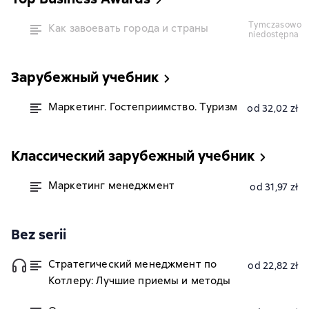
tymczasowo
Как завоевать города и страны
niedostępna
Зарубежный учебник
Маркетинг. Гостеприимство. Туризм
od 32,02 zł
Классический зарубежный учебник
Маркетинг менеджмент
od 31,97 zł
Bez serii
Стратегический менеджмент по
od 22,82 zł
Котлеру: Лучшие приемы и методы