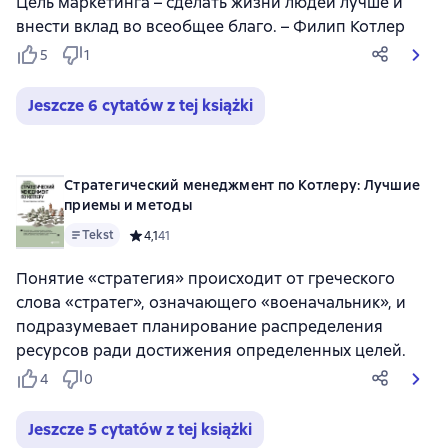
Цель маркетинга – сделать жизни людей лучше и
внести вклад во всеобщее благо. – Филип Котлер
5
1
Jeszcze 6 cytatów z tej książki
Стратегический менеджмент по Котлеру: Лучшие
приемы и методы
Tekst
Средний рейтинг 4,1 на основе 41 оценок
4,1
41
Понятие «стратегия» происходит от греческого
слова «стратег», означающего «военачальник», и
подразумевает планирование распределения
ресурсов ради достижения определенных целей.
4
0
Jeszcze 5 cytatów z tej książki