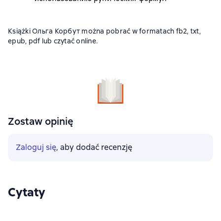
Książki Ольга Корбут można pobrać w formatach fb2, txt,
epub, pdf lub czytać online.
Zostaw opinię
Zaloguj się
, aby dodać recenzję
Cytaty