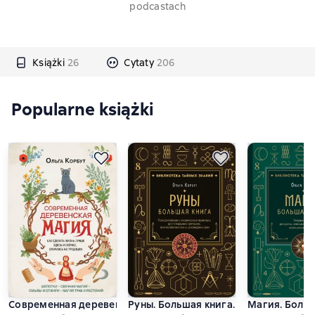
podcastach
Książki
26
Cytaty
206
Popularne książki
Современная деревенская магия. Как сделать жизнь лучше з
Руны. Большая книга. Предсказания 
Магия. Больш