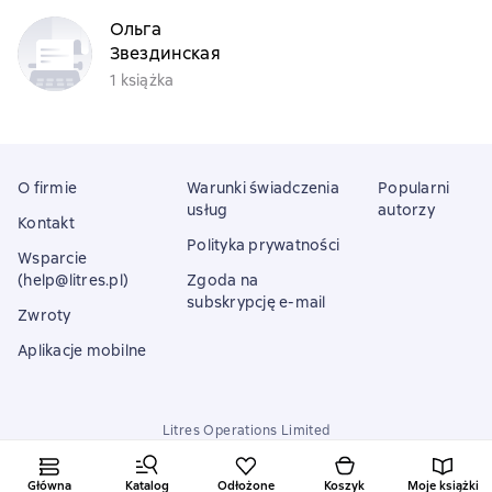
Ольга
Звездинская
1 książka
O firmie
Warunki świadczenia
Popularni
usług
autorzy
Kontakt
Polityka prywatności
Wsparcie
(help@litres.pl)
Zgoda na
subskrypcję e-mail
Zwroty
Aplikacje mobilne
Litres Operations Limited
18 Mallow street co. Limerick, Ireland
Główna
Katalog
Odłożone
Koszyk
Moje książki