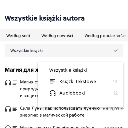
Wszystkie książki autora
Według serii
Według nowości
Według popularności
Wszystkie książki
Магия для жизни
Wszystkie książki
Książki tekstowe
14
Магия стихий. Как использовать силы
od 13,13 zł
природы, чтобы получить поддержку
Audiobooki
12
и защиту
Сила Луны. Как использовать лунную
od 19,03 zł
энергию в магической работе
Магия защиты. Как уберечь себя и