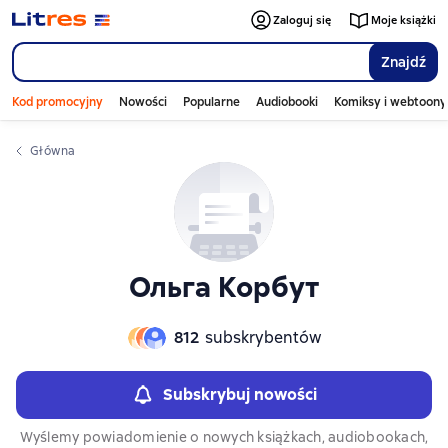
Слайдер с книгами
Слайдер с книгами
Zaloguj się
Moje książki
Znajdź
Kod promocyjny
Nowości
Popularne
Audiobooki
Komiksy i webtoony
Główna
Ольга Корбут
812
subskrybentów
Subskrybuj nowości
Wyślemy powiadomienie o nowych książkach, audiobookach,