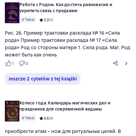
Работа с Родом. Как достичь равновесия и
укрепить связь с предками
Tekst
Средний рейтинг 3,9 на основе 30 оценок
3,9
30
Рис. 26. Пример трактовки расклада № 16 «Сила
рода» Пример трактовки расклада № 17 «Сила
рода» Род со стороны матери 1. Сила рода. Маг. Род
может быть как очень
1
0
Jeszcze 2 cytatów z tej książki
Колесо года. Календарь магических дел и
праздников для современной ведьмы
Tekst
Средний рейтинг 4,6 на основе 38 оценок
4,6
38
приобрести атам – нож для ритуальных целей. В