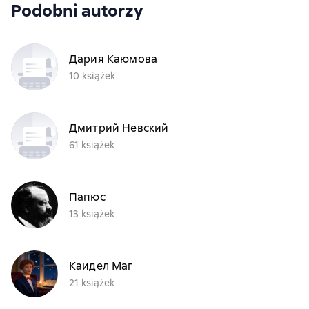
Podobni autorzy
Дария Каюмова
10 książek
Дмитрий Невский
61 książek
Папюс
13 książek
Каидел Маг
21 książek