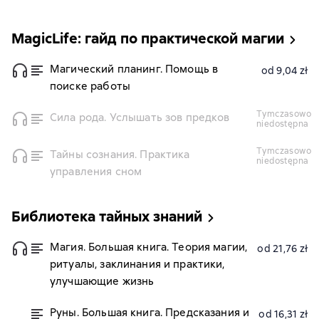
MagicLife: гайд по практической магии
Магический планинг. Помощь в
od 9,04 zł
поиске работы
tymczasowo
Сила рода. Услышать зов предков
niedostępna
tymczasowo
Тайны сознания. Практика
niedostępna
управления сном
Библиотека тайных знаний
Магия. Большая книга. Теория магии,
od 21,76 zł
ритуалы, заклинания и практики,
улучшающие жизнь
Руны. Большая книга. Предсказания и
od 16,31 zł