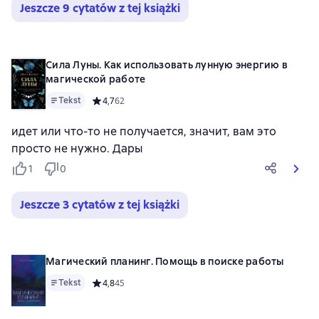
Jeszcze 9 cytatów z tej książki
Сила Луны. Как использовать лунную энергию в
магической работе
Tekst
Средний рейтинг 4,7 на основе 62 оценок
4,7
62
идет или что-то не получается, значит, вам это
просто не нужно. Дары
1
0
Jeszcze 3 cytatów z tej książki
Магический планинг. Помощь в поиске работы
Tekst
Средний рейтинг 4,8 на основе 45 оценок
4,8
45