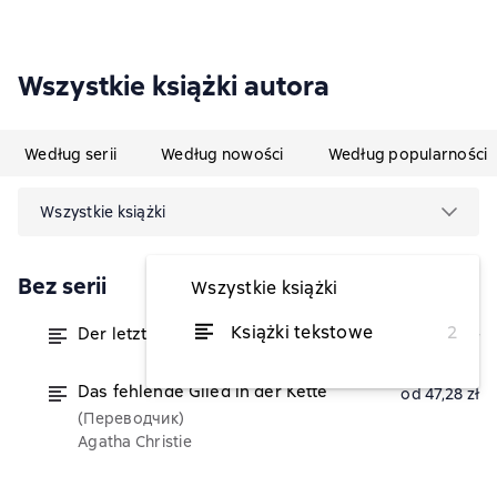
Wszystkie książki autora
Według serii
Według nowości
Według popularności
Wszystkie książki
Bez serii
Wszystkie książki
Książki tekstowe
2
Der letzte Schluck Corona
od 34,38 zł
Das fehlende Glied in der Kette
od 47,28 zł
(Переводчик)
Agatha Christie