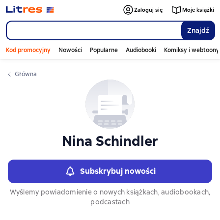
Слайдер с книгами
Zaloguj się
Moje książki
Znajdź
Kod promocyjny
Nowości
Popularne
Audiobooki
Komiksy i webtoony
Główna
Nina Schindler
Subskrybuj nowości
Wyślemy powiadomienie o nowych książkach, audiobookach,
podcastach