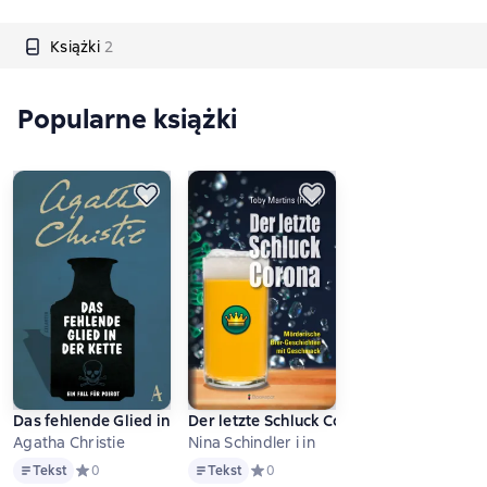
Książki
2
Popularne książki
Das fehlende Glied in der Kette
Der letzte Schluck Corona
Agatha Christie
Nina Schindler i in
Tekst
Tekst
Tekst
Средний рейтинг 0 на основе 0 оценок
0
Tekst
Средний рейтинг 0 на основе 0 оце
0