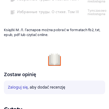
niedostępna
tymczasowo
Избранные труды. О стихе. Том III
niedostępna
Książki М. Л. Гаспаров można pobrać w formatach fb2, txt,
epub, pdf lub czytać online.
Zostaw opinię
Zaloguj się
, aby dodać recenzję