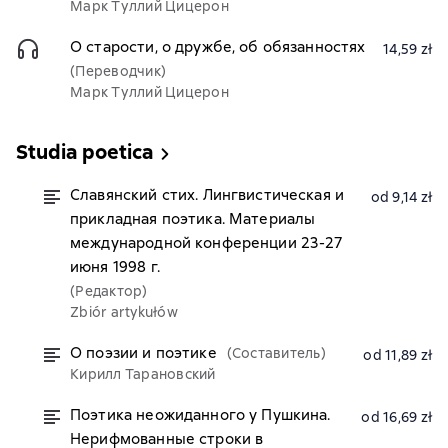
Марк Туллий Цицерон
О старости, о дружбе, об обязанностях
14,59 zł
(Переводчик)
Марк Туллий Цицерон
Studia poetica
Славянский стих. Лингвистическая и
od 9,14 zł
прикладная поэтика. Материалы
международной конференции 23-27
июня 1998 г.
(Редактор)
Zbiór artykułów
О поэзии и поэтике
(Составитель)
od 11,89 zł
Кирилл Тарановский
Поэтика неожиданного у Пушкина.
od 16,69 zł
Нерифмованные строки в