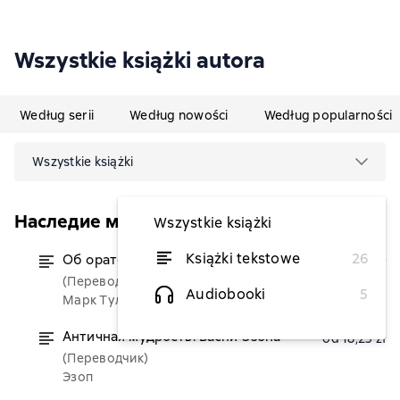
Wszystkie książki autora
Według serii
Według nowości
Według popularności
Wszystkie książki
Наследие мудрых
Wszystkie książki
Książki tekstowe
26
Об ораторском искусстве
od 18,25 zł
(Переводчик)
Audiobooki
5
Марк Туллий Цицерон
Античная мудрость. Басни Эзопа
od 18,25 zł
(Переводчик)
Эзоп