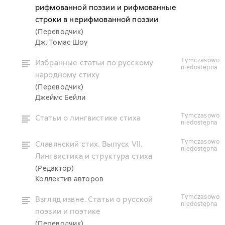
рифмованной поэзии и рифмованные
строки в нерифмованной поэзии
(Переводчик)
Дж. Томас Шоу
tymczasowo
Избранные статьи по русскому
niedostępna
народному стиху
(Переводчик)
Джеймс Бейли
tymczasowo
Статьи о лингвистике стиха
niedostępna
tymczasowo
Славянский стих. Выпуск VII.
niedostępna
Лингвистика и структура стиха
(Редактор)
Коллектив авторов
tymczasowo
Взгляд извне. Статьи о русской
niedostępna
поэзии и поэтике
(Переводчик)