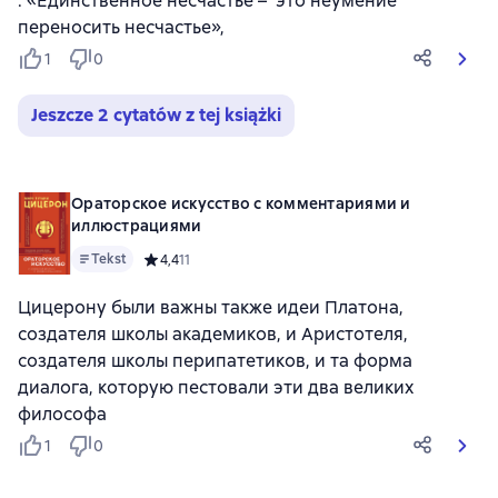
. «Единственное несчастье – это неумение
переносить несчастье»,
1
0
Jeszcze 2 cytatów z tej książki
Ораторское искусство с комментариями и
иллюстрациями
Tekst
Средний рейтинг 4,4 на основе 11 оценок
4,4
11
Цицерону были важны также идеи Платона,
создателя школы академиков, и Аристотеля,
создателя школы перипатетиков, и та форма
диалога, которую пестовали эти два великих
философа
1
0