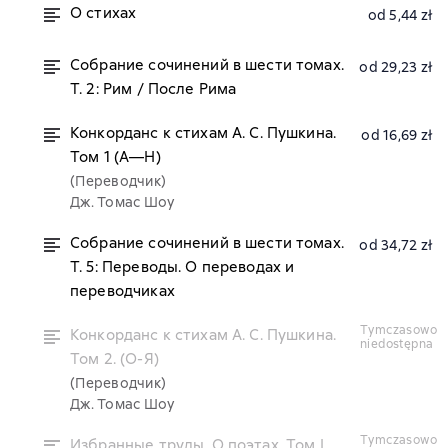
О стихах
od 5,44 zł
Собрание сочинений в шести томах.
od 29,23 zł
Т. 2: Рим / После Рима
Конкорданс к стихам А. С. Пушкина.
od 16,69 zł
Том 1 (А—Н)
(Переводчик)
Дж. Томас Шоу
Собрание сочинений в шести томах.
od 34,72 zł
Т. 5: Переводы. О переводах и
переводчиках
tymczasowo
Конкорданс к стихам А. С. Пушкина.
niedostępna
Том 2. (О-Я)
(Переводчик)
Дж. Томас Шоу
tymczasowo
Избранные труды. О поэтах. Том I