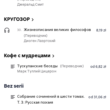
Джеральд Смит
КРУГОЗОР
Жизнеописания великих философов
30.
8,19 zł
(Переводчик)
Диоген Лаэртский
Кофе с мудрецами
Тускуланские беседы
(Переводчик)
od 6,82 zł
Марк Туллий Цицерон
Bez serii
Собрание сочинений в шести томах.
od 31,06 zł
Т. 3: Русская поэзия