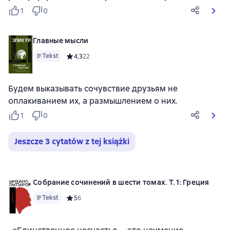
1
0
Главные мысли
Tekst
Средний рейтинг 4,3 на основе 22 оценок
4,3
22
Будем выказывать сочувствие друзьям не
оплакиванием их, а размышлением о них.
1
0
Jeszcze 3 cytatów z tej książki
Собрание сочинений в шести томах. Т. 1: Греция
Tekst
Средний рейтинг 5 на основе 6 оценок
5
6