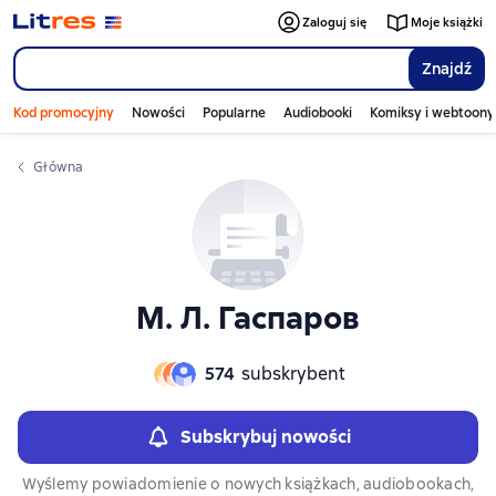
Слайдер с книгами
Слайдер с книгами
Zaloguj się
Moje książki
Znajdź
Kod promocyjny
Nowości
Popularne
Audiobooki
Komiksy i webtoony
Główna
М. Л. Гаспаров
574
subskrybent
Subskrybuj nowości
Wyślemy powiadomienie o nowych książkach, audiobookach,