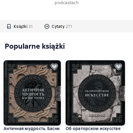
podcastach
Książki
31
Cytaty
271
Popularne książki
Античная мудрость. Басни Эзопа
Об ораторском искусстве
С