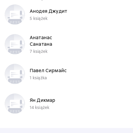
Анодея Джудит
5 książek
Анатанас
Санатана
7 książek
Павел Сирмайс
1 książka
Ян Дикмар
14 książek