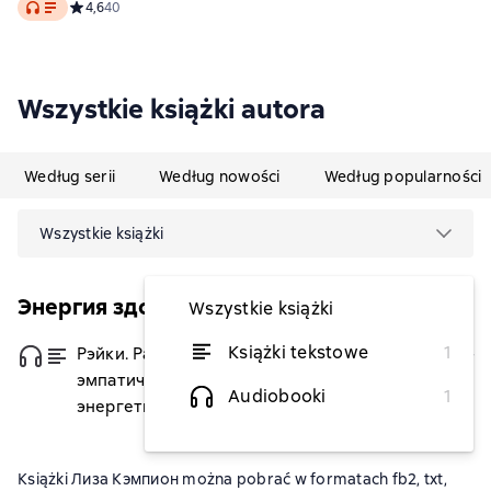
Audio
исцеления
Средний рейтинг 4,6 на основе 40 оценок
4,6
40
Wszystkie książki autora
Według serii
Według nowości
Według popularności
Wszystkie książki
Энергия здоровья
Wszystkie książki
Książki tekstowe
1
Рэйки. Развитие интуитивных и
od 24,39 zł
эмпатических способностей для
Audiobooki
1
энергетического исцеления
Książki Лиза Кэмпион można pobrać w formatach fb2, txt,