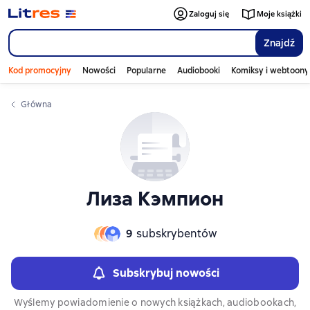
Слайдер с книгами
Слайдер с книгами
Zaloguj się
Moje książki
Znajdź
Kod promocyjny
Nowości
Popularne
Audiobooki
Komiksy i webtoony
Główna
Лиза Кэмпион
9
subskrybentów
Subskrybuj nowości
Wyślemy powiadomienie o nowych książkach, audiobookach,