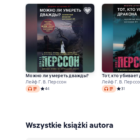
Можно ли умереть дважды?
Тот, кто убивает
Лейф Г. В. Перссон
Лейф Г. В. Персс
Audio
Audio
Средний рейтинг 4 на основе 4 оценок
4
4
Средний рей
3
1
Wszystkie książki autora