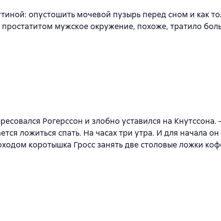
утиной: опустошить мочевой пузырь перед сном и как т
е простатитом мужское окружение, похоже, тратило бол
к
ересовался Рогерссон и злобно уставился на Кнутссона. –
ется ложиться спать. На часах три утра. И для начала он
моходом коротышка Гросс занять две столовые ложки коф