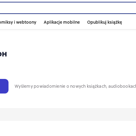
omiksy i webtoony
Aplikacje mobilne
Opublikuj książkę
он
Wyślemy powiadomienie o nowych książkach, audiobookac