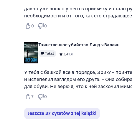
давно уже вошло у него в привычку и стало р
необходимости и от того, как его страдающе
0
0
Таинственное убийство Линды Валлин
Tekst
Средний рейтинг 3,4 на основе 131 оцено
3,4
131
У тебя с башкой все в порядке, Эрик? – поинт
и испепелил взглядом его друга. – Она собира
для обуви. Не верю я, что к ней заскочил ми
7
0
Jeszcze 37 cytatów z tej książki