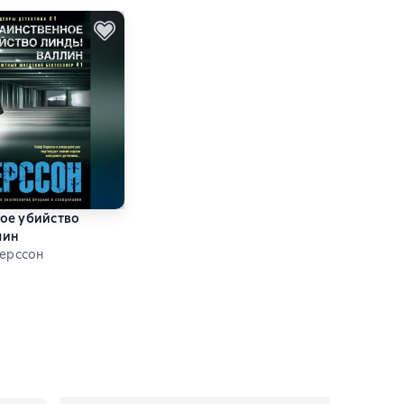
ое убийство
лин
Перссон
ий рейтинг 2 на основе 6 оценок