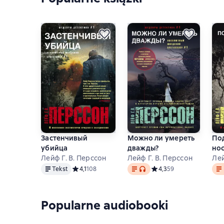
Застенчивый
Можно ли умереть
По
убийца
дважды?
но
Лейф Г. В. Перссон
Лейф Г. В. Перссон
Лей
Tekst
Tekst
, format audio dostępny
Tek
Tekst
Средний рейтинг 4,1 на основе 108 оценок
4,1
108
Средний рейтинг 4,3 на 
4,3
59
Popularne audiobooki