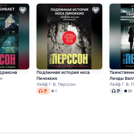
 дракона
Подлинная история носа
Таинственн
он
Пиноккио
Линды Вал
Лейф Г. В. Перссон
Лейф Г. В. 
тинг 3 на основе 1 оценок
Audio
Audio
Средний рейтинг 0 на основе 0 оценок
0
Средн
2
6