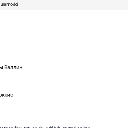
ularności
ы Валлин
оккио