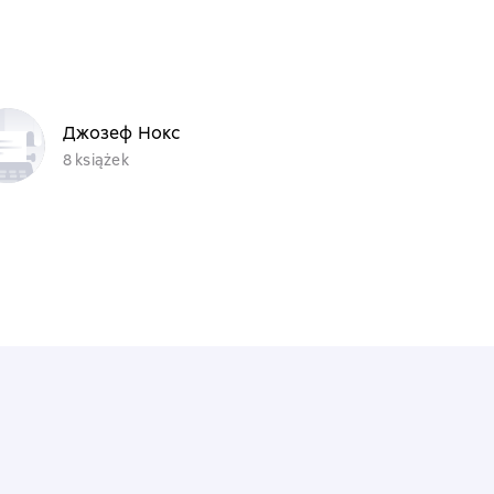
Джозеф Нокс
8 książek