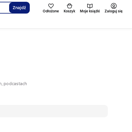
Znajdź
Odłożone
Koszyk
Moje książki
Zaloguj się
h, podcastach