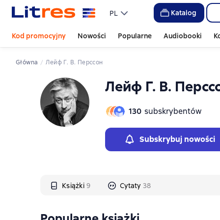
Слайдер с книгами
Слайдер с книгами
Katalog
PL
Kod promocyjny
Nowości
Popularne
Audiobooki
K
Główna
Лейф Г. В. Перссон
Лейф Г. В. Персс
130
subskrybentów
Subskrybuj nowości
Książki
9
Cytaty
38
Popularne książki