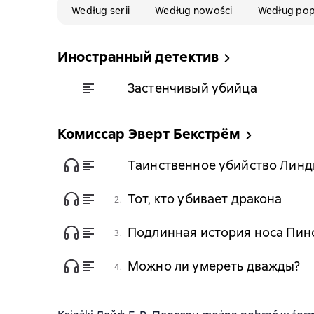
Według serii
Według nowości
Według pop
Иностранный детектив
Застенчивый убийца
Комиссар Эверт Бекстрём
Таинственное убийство Линд
Тот, кто убивает дракона
2.
Подлинная история носа Пин
3.
Можно ли умереть дважды?
4.