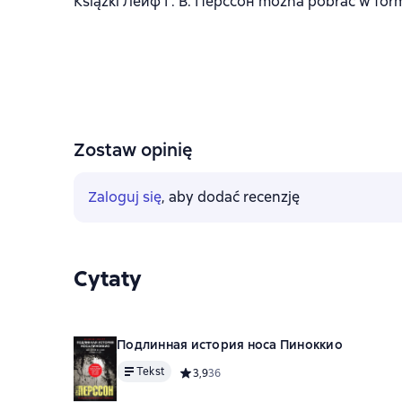
Książki Лейф Г. В. Перссон można pobrać w format
Zostaw opinię
Zaloguj się
, aby dodać recenzję
Cytaty
Подлинная история носа Пиноккио
Tekst
Средний рейтинг 3,9 на основе 36 оценок
3,9
36