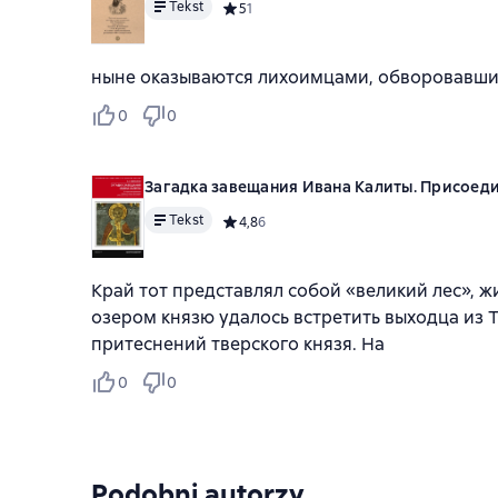
Tekst
Средний рейтинг 5 на основе 1 оценок
5
1
ныне оказываются лихоимцами, обворовавш
0
0
Загадка завещания Ивана Калиты. Присоедин
Tekst
Средний рейтинг 4,8 на основе 6 оценок
4,8
6
Край тот представлял собой «великий лес», ж
озером князю удалось встретить выходца из Тв
притеснений тверского князя. На
0
0
Podobni autorzy