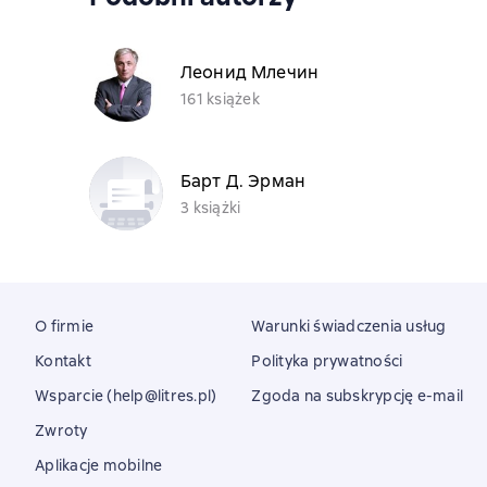
Леонид Млечин
161 książek
Барт Д. Эрман
3 książki
O firmie
Warunki świadczenia usług
Kontakt
Polityka prywatności
Wsparcie (help@litres.pl)
Zgoda na subskrypcję e-mail
Zwroty
Aplikacje mobilne