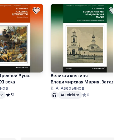
ревней Руси.
Великая княгиня
XI века
Владимирская Мария. Загадка
янов
погребения в Княгинином
К. А. Аверьянов
tor
Audio
Autolektor
монастыре
ок
or
Средний рейтинг 5 на основе 1 оценок
5
1
Autolektor
Средний рейтинг 0 на основе 
0