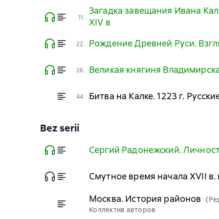
Загадка завещания Ивана Кал
11.
XIV в
Рождение Древней Руси. Взгля
22.
Великая княгиня Владимирск
26.
Битва на Калке. 1223 г. Русс
44.
Bez serii
Сергий Радонежский. Личност
Смутное время начала XVII в.
Москва. История районов
(Ре
Коллектив авторов