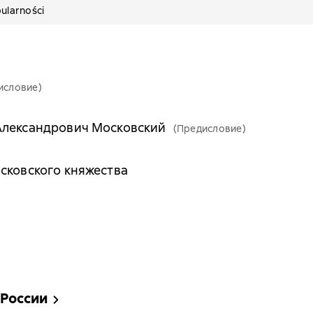
ularności
исловие)
Александрович Московский
(Предисловие)
сковского княжества
 России