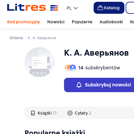
Слайдер с книгами
Слайдер с книгами
Katalog
PL
Kod promocyjny
Nowości
Popularne
Audiobooki
K
Główna
К. А. Аверьянов
К. А. Аверьянов
14
subskrybentów
Subskrybuj nowości
Książki
17
Cytaty
2
Popularne książki