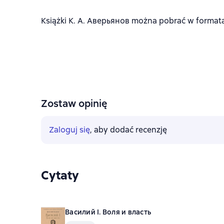
Książki К. А. Аверьянов można pobrać w formatach
Zostaw opinię
Zaloguj się
, aby dodać recenzję
Cytaty
Василий I. Воля и власть