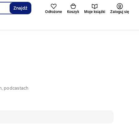
Znajdź
Odłożone
Koszyk
Moje książki
Zaloguj się
h, podcastach