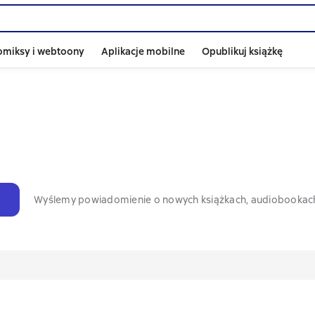
omiksy i webtoony
Aplikacje mobilne
Opublikuj książkę
Wyślemy powiadomienie o nowych książkach, audiobookac