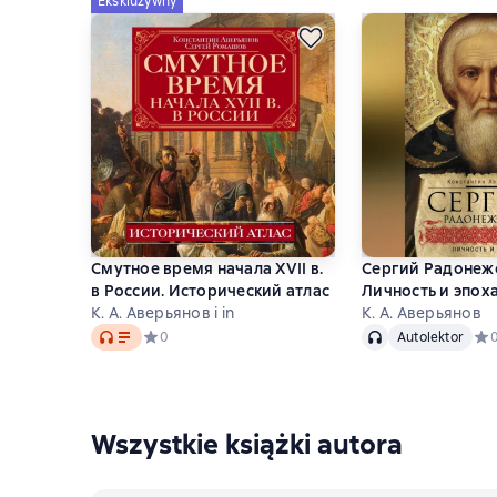
Ekskluzywny
Смутное время начала XVII в.
Сергий Радонеж
в России. Исторический атлас
Личность и эпох
К. А. Аверьянов i in
К. А. Аверьянов
Audio
Audio
Autolektor
Средний рейтинг 0 на основе 0 оценок
0
Autolektor
Сре
Wszystkie książki autora