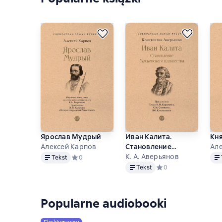
Ярослав Мудрый
Иван Калита.
Кн
Алексей Карпов
Становление
Ал
Tekst
Tek
Московского
К. А. Аверьянов
Tekst
Средний рейтинг 0 на основе 0 оценок
0
Tekst
княжества
Tekst
Средний рейтинг 0 на
0
Popularne audiobooki