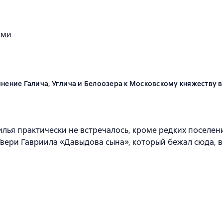
ими
ение Галича, Углича и Белоозера к Московскому княжеству в 
илья практически не встречалось, кроме редких поселен
ери Гавриила «Давыдова сына», который бежал сюда, в эт