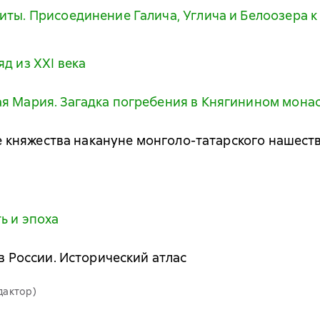
иты. Присоединение Галича, Углича и Белоозера к
д из XXI века
ая Мария. Загадка погребения в Княгинином мона
кие княжества накануне монголо-татарского нашест
ь и эпоха
 в России. Исторический атлас
дактор)