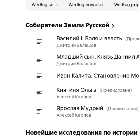
Według serii
Według nowości
Według pop
Собиратели Земли Русской
Василий I. Воля и власть
(Пред
Дмитрий Балашов
Младший сын. Князь Даниил 
Дмитрий Балашов
Иван Калита. Становление Мо
Княгиня Ольга
(Предисловие)
Алексей Карпов
Ярослав Мудрый
(Предисловие)
Алексей Карпов
Новейшие исследования по истории