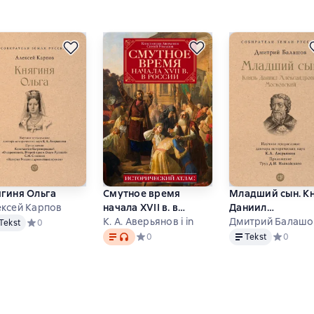
ягиня Ольга
Смутное время
Младший сын. К
ексей Карпов
начала XVII в. в
Даниил
st
России.
К. А. Аверьянов i in
Александрович
Дмитрий Балашо
Tekst
Средний рейтинг 0 на основе 0 оценок
0
Tekst
, format audio dostępny
Tekst
Исторический атлас
Московский
 основе 0 оценок
Средний рейтинг 0 на основе 0 оценок
0
Tekst
Средний р
0