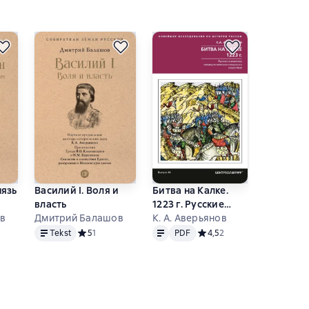
нязь
Василий I. Воля и
Битва на Калке.
Великая 
власть
1223 г. Русские
Владими
в
Дмитрий Балашов
княжества
К. А. Аверьянов
Мария. З
К. А. Аве
Tekst
Tekst
PDF
Tekst
, for
накануне монголо-
погребен
ейтинг 0 на основе 0 оценок
Tekst
Средний рейтинг 5 на основе 1 оценок
5
1
PDF
Средний рейтинг 4,5 на ос
4,5
2
Ср
татарского
Княгини
нашествия
монасты