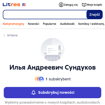
Слайдер с книгами
Слайдер с книгами
Zaloguj się
Moje książki
Znajdź
Kod promocyjny
Nowości
Popularne
Audiobooki
Komiksy i webtoony
Główna
Илья Андреевич Сундуков
1
subskrybent
Subskrybuj nowości
Wyślemy powiadomienie o nowych książkach, audiobookach,