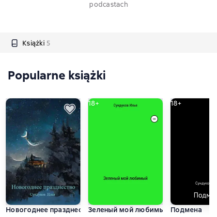
podcastach
Książki
5
Popularne książki
18+
18+
Новогоднее празднество
Зеленый мой любимый
Подмена