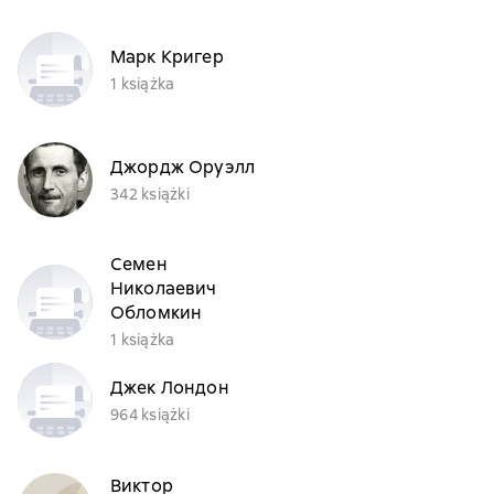
Марк Кригер
1 książka
Джордж Оруэлл
342 książki
Семен
Николаевич
Обломкин
1 książka
Джек Лондон
964 książki
Виктор