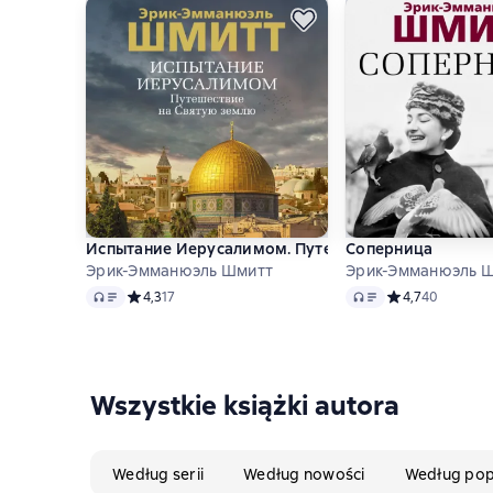
Испытание Иерусалимом. Путешествие на Святую
Соперница
Эрик-Эмманюэль Шмитт
Эрик-Эмманюэль 
Audio
Audio
Средний рейтинг 4,3 на основе 17 оценок
4,3
17
Средний рейтинг
4,7
40
Wszystkie książki autora
Według serii
Według nowości
Według pop