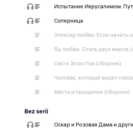
Испытание Иерусалимом. Пут
Соперница
Эликсир любви. Если начать с
Яд любви. Отель двух миров 
Секта Эгоистов (сборник)
Человек, который видел сквоз
Месть и прощение (сборник)
Bez serii
Оскар и Розовая Дама и друг