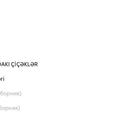
AKI ÇİÇƏKLƏR
ri
сборник)
борник)