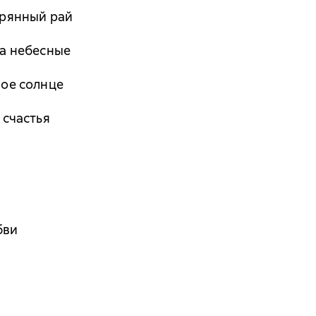
терянный рай
та небесные
ное солнце
 счастья
бви