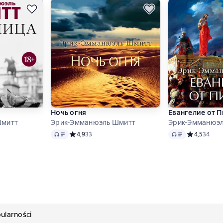
 землю
Ночь огня
Евангелие от П
Шмитт
Эрик-Эмманюэль Шмитт
Эрик-Эмманюэ
Audio
Audio
 4,7 на основе 40 оценок
Средний рейтинг 4,9 на основе 33 оценок
4,9
33
Средний рей
4,5
34
ularności