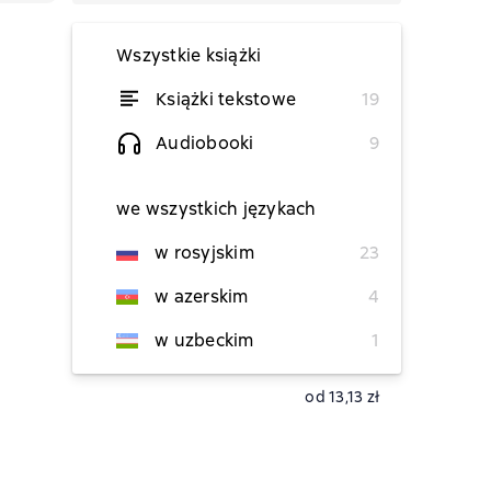
Wszystkie książki
Książki tekstowe
19
od 22,67 zł
Audiobooki
9
we wszystkich językach
tymczasowo niedostępna
w rosyjskim
23
w azerskim
4
w uzbeckim
1
od 13,13 zł
od 13,13 zł