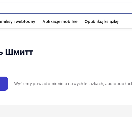
omiksy i webtoony
Aplikacje mobilne
Opublikuj książkę
ь Шмитт
Wyślemy powiadomienie o nowych książkach, audiobookac