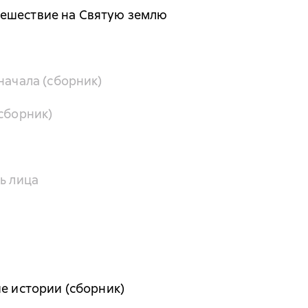
ешествие на Святую землю
начала (сборник)
(сборник)
ь лица
ие истории (сборник)