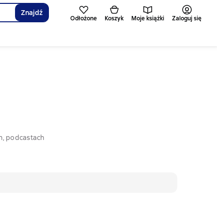
Znajdź
Odłożone
Koszyk
Moje książki
Zaloguj się
h, podcastach