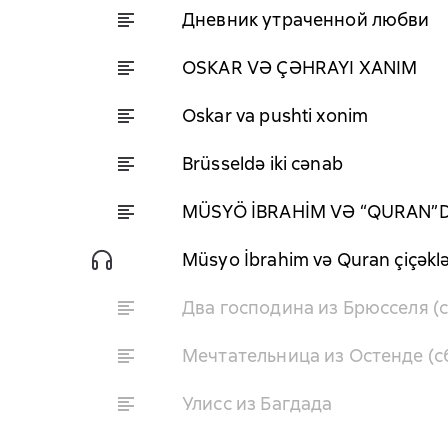
Дневник утраченной любви
OSKAR VƏ ÇƏHRAYI XANIM
Oskar va pushti xonim
Brüsseldə iki cənab
MÜSYÖ İBRAHİM VƏ “QURAN”D
Müsyo İbrahim və Quran çiçəklə
Два господина из Брюсселя (
Мечтательница из Остенде (с
Улисс из Багдада