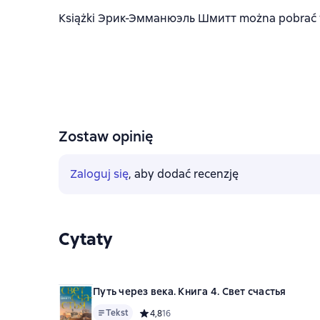
Książki Эрик-Эмманюэль Шмитт można pobrać w f
Zostaw opinię
Zaloguj się
, aby dodać recenzję
Cytaty
Путь через века. Книга 4. Свет счастья
Tekst
Средний рейтинг 4,8 на основе 16 оценок
4,8
16