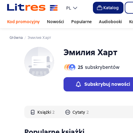
Слайдер с книгами
Слайдер с книгами
Katalog
PL
Kod promocyjny
Nowości
Popularne
Audiobooki
K
Główna
Эмилия Харт
Эмилия Харт
25
subskrybentów
Subskrybuj nowości
Książki
2
Cytaty
2
Popularne książki