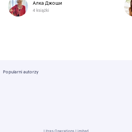
Алка Джоши
4 książki
Popularni autorzy
Litres Operations Limited