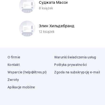
Суджата Масси
8 książek
Элин Хильдебранд
12 książek
O firmie
Warunki świadczenia usług
Kontakt
Polityka prywatności
Wsparcie (help@litres.pl)
Zgoda na subskrypcję e-mail
Zwroty
Aplikacje mobilne