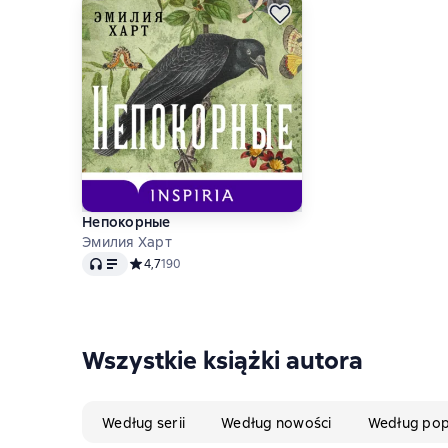
Непокорные
Эмилия Харт
Audio
Средний рейтинг 4,7 на основе 190 оценок
4,7
190
Wszystkie książki autora
Według serii
Według nowości
Według pop