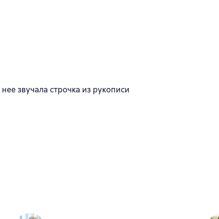
к
у нее звучала строчка из рукописи