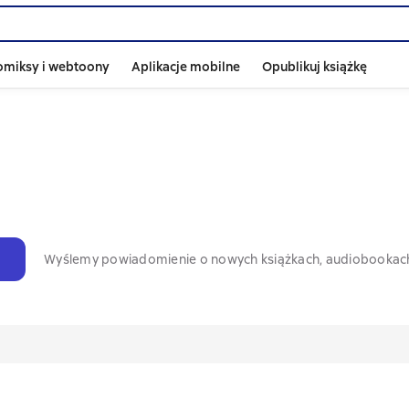
omiksy i webtoony
Aplikacje mobilne
Opublikuj książkę
Wyślemy powiadomienie o nowych książkach, audiobookac