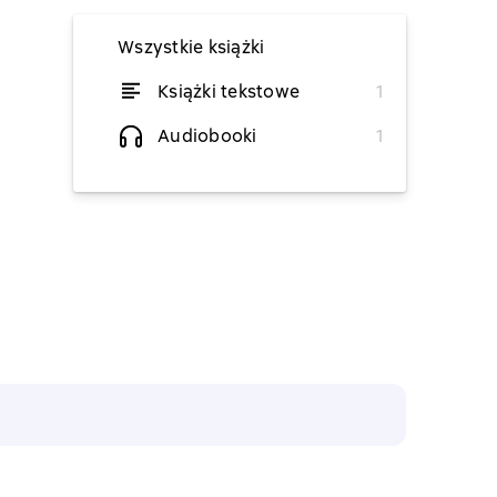
Wszystkie książki
Książki tekstowe
1
od 25,78 zł
Audiobooki
1