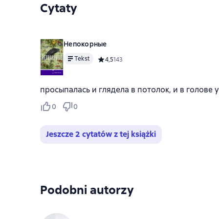
Cytaty
Непокорные
Tekst
Средний рейтинг 4,5 на основе 143 оцено
4,5
143
просыпалась и глядела в потолок, и в голове 
0
0
Jeszcze 2 cytatów z tej książki
Podobni autorzy