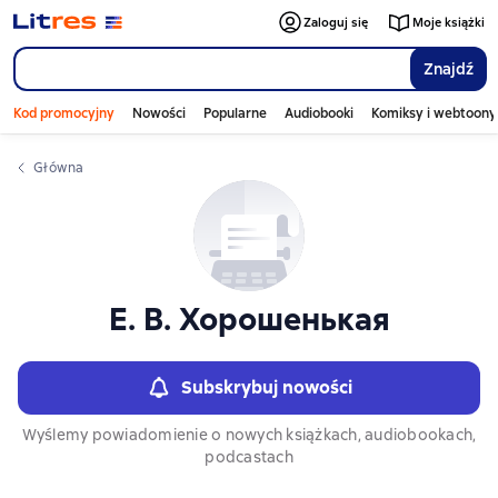
Слайдер с книгами
Zaloguj się
Moje książki
Znajdź
Kod promocyjny
Nowości
Popularne
Audiobooki
Komiksy i webtoony
Główna
Е. В. Хорошенькая
Subskrybuj nowości
Wyślemy powiadomienie o nowych książkach, audiobookach,
podcastach