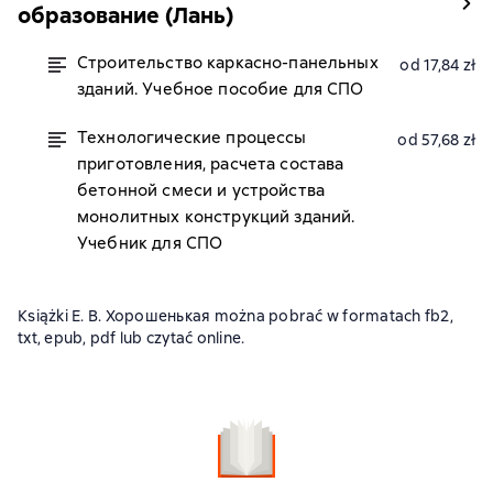
образование (Лань)
Строительство каркасно-панельных
od 17,84 zł
зданий. Учебное пособие для СПО
Технологические процессы
od 57,68 zł
приготовления, расчета состава
бетонной смеси и устройства
монолитных конструкций зданий.
Учебник для СПО
Książki Е. В. Хорошенькая można pobrać w formatach fb2,
txt, epub, pdf lub czytać online.