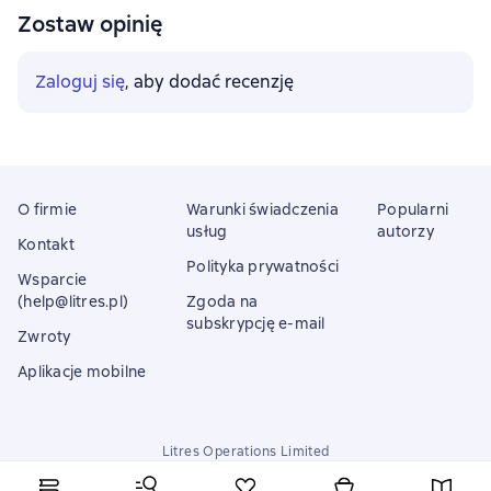
Zostaw opinię
Zaloguj się
, aby dodać recenzję
O firmie
Warunki świadczenia
Popularni
usług
autorzy
Kontakt
Polityka prywatności
Wsparcie
(help@litres.pl)
Zgoda na
subskrypcję e-mail
Zwroty
Aplikacje mobilne
Litres Operations Limited
18 Mallow street co. Limerick, Ireland