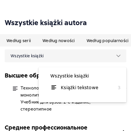
Wszystkie książki autora
Według serii
Według nowości
Według popularności
Wszystkie książki
Высшее образование (Лань)
Wszystkie książki
Książki tekstowe
3
Технологические процессы
od 46,98 zł
монолитного строительства.
Учебник для вузов. 2-е издание,
стереотипное
Среднее профессиональное