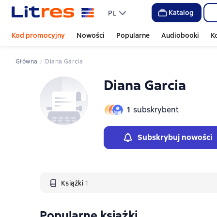
Слайдер с книгами
Katalog
PL
Kod promocyjny
Nowości
Popularne
Audiobooki
K
Główna
Diana Garcia
Diana Garcia
1
subskrybent
Subskrybuj nowości
Książki
1
Popularne książki