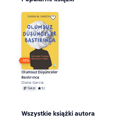
−35%
Olumsuz Düşünceler
Bastırınca
Diana Garcia
Tekst
Tekst
Средний рейтинг 5 на основе 2 оценок
5
2
Wszystkie książki autora