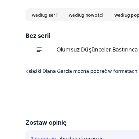
Według serii
Według nowości
Według pop
Bez serii
Olumsuz Düşünceler Bastırınca
Książki Diana Garcia można pobrać w formatach fb
Zostaw opinię
Zaloguj się
, aby dodać recenzję