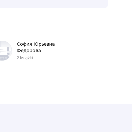
София Юрьевна
Федорова
2 książki