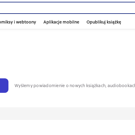
omiksy i webtoony
Aplikacje mobilne
Opublikuj książkę
Wyślemy powiadomienie o nowych książkach, audiobookac