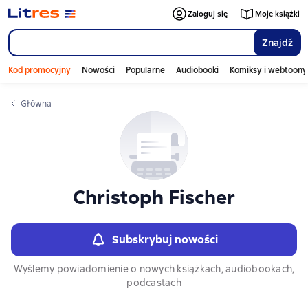
Слайдер с книгами
Zaloguj się
Moje książki
Znajdź
Kod promocyjny
Nowości
Popularne
Audiobooki
Komiksy i webtoony
Główna
Christoph Fischer
Subskrybuj nowości
Wyślemy powiadomienie o nowych książkach, audiobookach,
podcastach