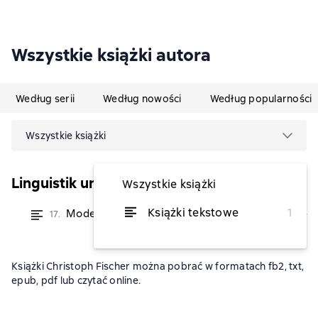
Wszystkie książki autora
Według serii
Według nowości
Według popularności
Wszystkie książki
Linguistik und Schule
Wszystkie książki
Książki tekstowe
1
Moderne Fremdsprachen: Englisch
17.
od 64,58 zł
Książki Christoph Fischer można pobrać w formatach fb2, txt,
epub, pdf lub czytać online.