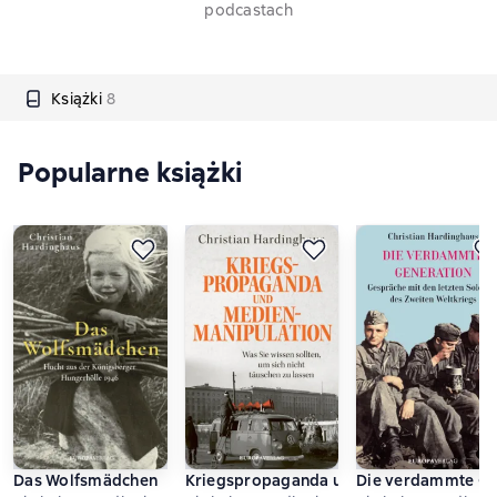
podcastach
Książki
8
Popularne książki
Das Wolfsmädchen
Kriegspropaganda und Medienmanipulat
Die verdammte Ge