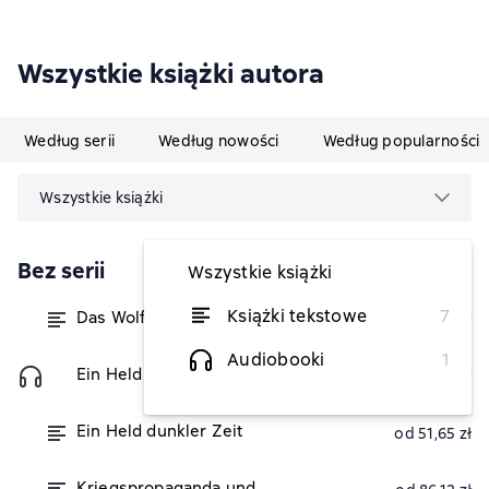
Wszystkie książki autora
Według serii
Według nowości
Według popularności
Wszystkie książki
Bez serii
Wszystkie książki
Książki tekstowe
7
Das Wolfsmädchen
od 77,50 zł
Audiobooki
1
Ein Held dunkler Zeit (ungekürzt)
64,40 zł
Ein Held dunkler Zeit
od 51,65 zł
Kriegspropaganda und