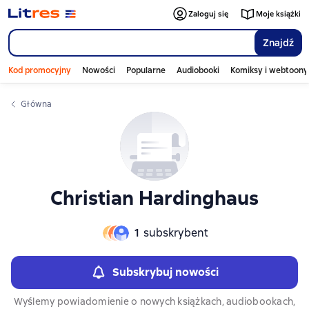
Слайдер с книгами
Слайдер с книгами
Zaloguj się
Moje książki
Znajdź
Kod promocyjny
Nowości
Popularne
Audiobooki
Komiksy i webtoony
Główna
Christian Hardinghaus
1
subskrybent
Subskrybuj nowości
Wyślemy powiadomienie o nowych książkach, audiobookach,