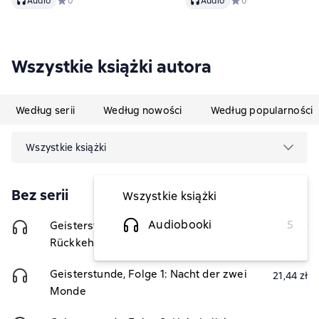
Audio
Средний рейтинг 0 на основе 0 оценок
0
Audio
Средний рейтинг 0 н
0
Wszystkie książki autora
Według serii
Według nowości
Według popularności
Wszystkie książki
Bez serii
Wszystkie książki
Audiobooki
5
Geisterstunde, Folge 2: Mordians
38,63 zł
Rückkehr
Geisterstunde, Folge 1: Nacht der zwei
21,44 zł
Monde