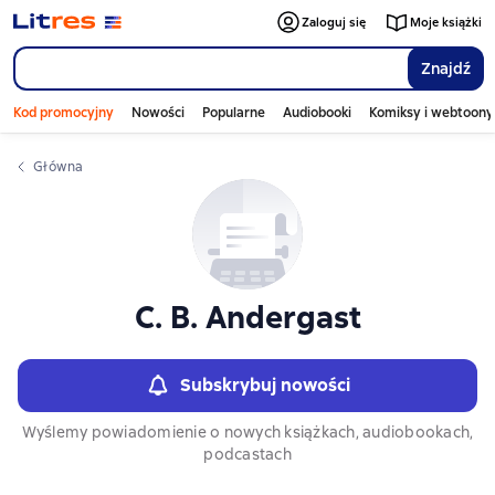
Слайдер с книгами
Zaloguj się
Moje książki
Znajdź
Kod promocyjny
Nowości
Popularne
Audiobooki
Komiksy i webtoony
Główna
C. B. Andergast
Subskrybuj nowości
Wyślemy powiadomienie o nowych książkach, audiobookach,
podcastach