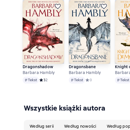
Dragonshadow
Dragonsbane
Knight
Barbara Hambly
Barbara Hambly
Tekst
Tekst
Tekst
Tekst
Средний рейтинг 3 на основе 2 оценок
3
2
Tekst
Средний рейтинг 0 на ос
0
Tekst
Wszystkie książki autora
Według serii
Według nowości
Według pop