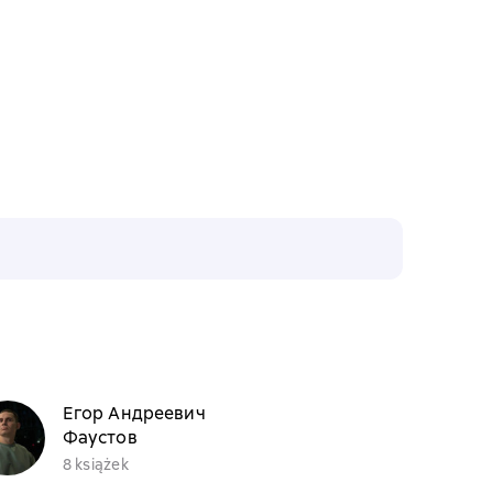
Егор Андреевич
Фаустов
8 książek