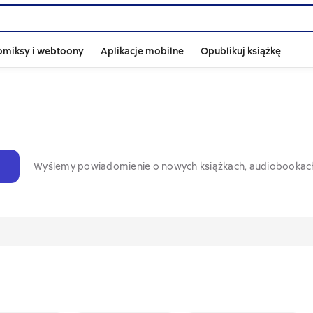
omiksy i webtoony
Aplikacje mobilne
Opublikuj książkę
Wyślemy powiadomienie o nowych książkach, audiobookac