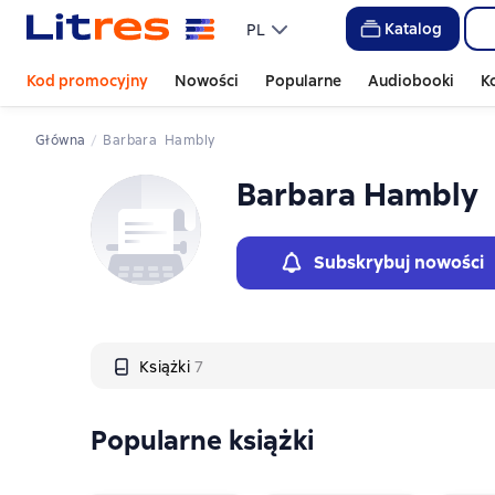
Слайдер с книгами
Katalog
PL
Kod promocyjny
Nowości
Popularne
Audiobooki
K
Główna
Barbara  Hambly
Barbara Hambly
Subskrybuj nowości
Książki
7
Popularne książki