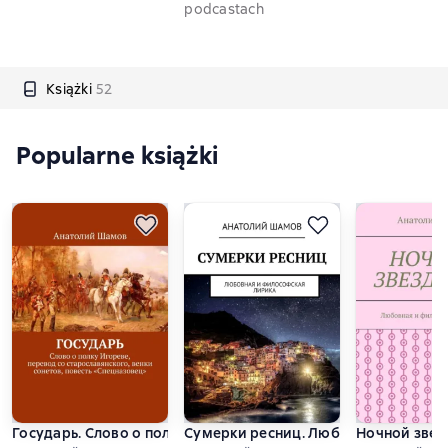
podcastach
Książki
52
Popularne książki
Государь. Слово о полку Игореве, перевод со старославянск
Сумерки ресниц. Любовная и филос
Ночной звез