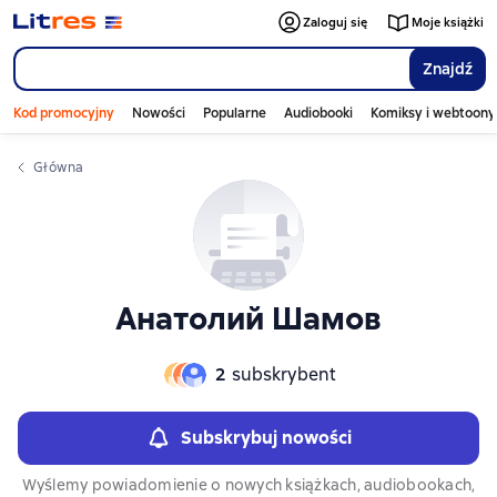
Слайдер с книгами
Zaloguj się
Moje książki
Znajdź
Kod promocyjny
Nowości
Popularne
Audiobooki
Komiksy i webtoony
Główna
Анатолий Шамов
2
subskrybent
Subskrybuj nowości
Wyślemy powiadomienie o nowych książkach, audiobookach,