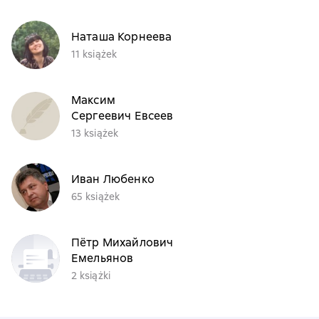
Наташа Корнеева
11 książek
Максим
Сергеевич Евсеев
13 książek
Иван Любенко
65 książek
Пётр Михайлович
Емельянов
2 książki