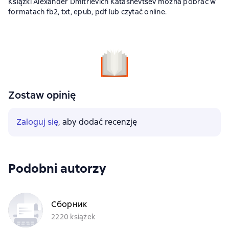
Książki Alexander Dmitrievich Katashevtsev można pobrać w
formatach fb2, txt, epub, pdf lub czytać online.
Zostaw opinię
Zaloguj się
, aby dodać recenzję
Podobni autorzy
Сборник
2220 książek