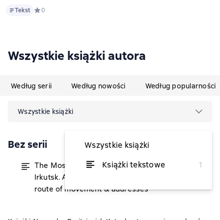
Tekst
Tekst
Средний рейтинг 0 на основе 0 оценок
0
Wszystkie książki autora
Według serii
Według nowości
Według popularności
Wszystkie książki
Bez serii
Wszystkie książki
Książki tekstowe
1
The Most Detailed Travel Guide around
od 9,08 zł
Irkutsk. All the attractions with the
route of movement & addresses