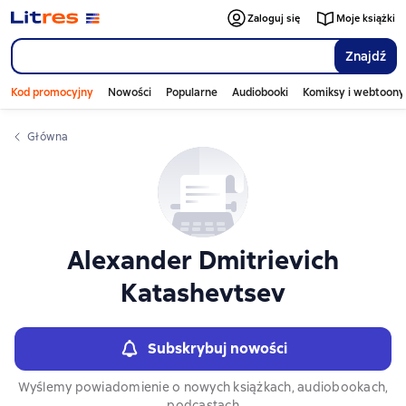
Слайдер с книгами
Zaloguj się
Moje książki
Znajdź
Kod promocyjny
Nowości
Popularne
Audiobooki
Komiksy i webtoony
Główna
Alexander Dmitrievich
Katashevtsev
Subskrybuj nowości
Wyślemy powiadomienie o nowych książkach, audiobookach,
podcastach