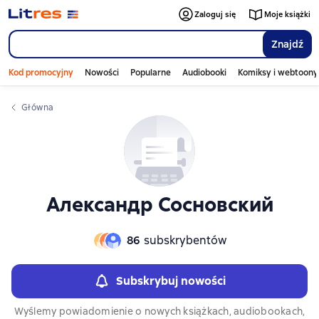
Слайдер с книгами
Слайдер с книгами
Zaloguj się
Moje książki
Znajdź
Kod promocyjny
Nowości
Popularne
Audiobooki
Komiksy i webtoony
Główna
Александр Сосновский
86
subskrybentów
Subskrybuj nowości
Wyślemy powiadomienie o nowych książkach, audiobookach,