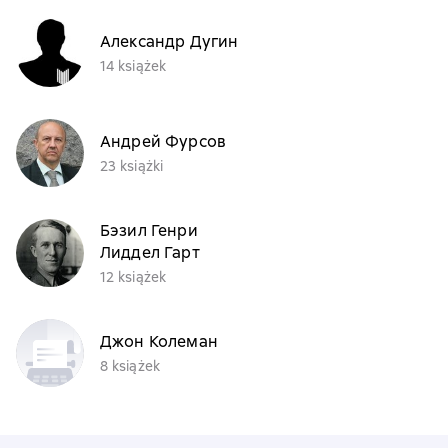
Александр Дугин
14 książek
Андрей Фурсов
23 książki
Бэзил Генри
Лиддел Гарт
12 książek
Джон Колеман
8 książek