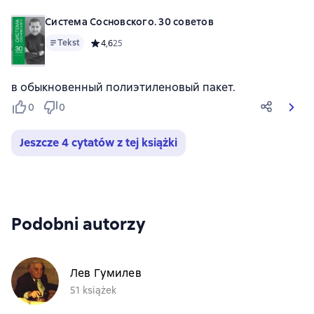
Система Сосновского. 30 советов
Tekst
Средний рейтинг 4,6 на основе 25 оценок
4,6
25
в обыкновенный полиэтиленовый пакет.
0
0
Jeszcze 4 cytatów z tej książki
Podobni autorzy
Лев Гумилев
51 książek