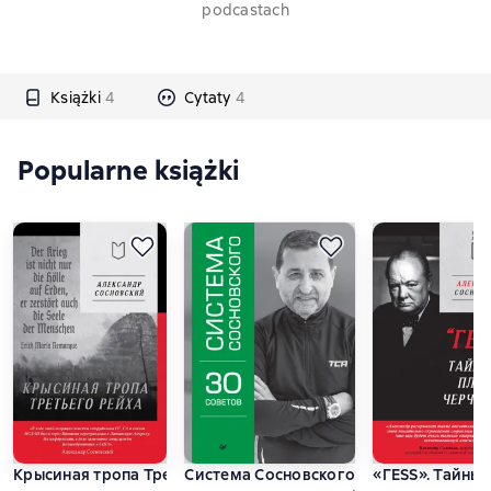
podcastach
Książki
4
Cytaty
4
Popularne książki
Крысиная тропа Третьего рейха
Система Сосновского. 30 советов
«ГESS». Тайны