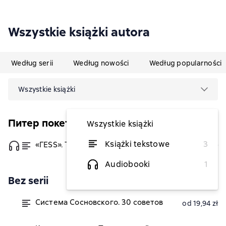
Wszystkie książki autora
Według serii
Według nowości
Według popularności
Wszystkie książki
Питер покет
Wszystkie książki
Książki tekstowe
3
«ГESS». Тайный план Черчилля
od 16,58 zł
Audiobooki
1
Bez serii
Система Сосновского. 30 советов
od 19,94 zł