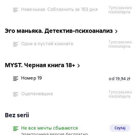
tymczasowo
Новенькая. Соблазнить за 183 дня
niedostępna
Эго маньяка. Детектив-психоанализ
tymczasowo
Одна в пустой комнате
niedostępna
MYST. Черная книга 18+
Номер 19
od 19,94 zł
tymczasowo
Оцепеневшие
niedostępna
Bez serii
Не все мечты сбываются
Czytaj
Электронная версия бесплатно