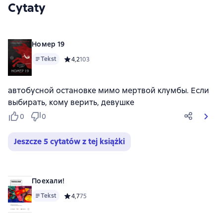
Cytaty
Номер 19
Tekst
Средний рейтинг 4,2 на основе 103 оценок
4,2
103
автобусной остановке мимо мертвой клумбы. Если
выбирать, кому верить, девушке
0
0
Jeszcze 5 cytatów z tej książki
Поехали!
Tekst
Средний рейтинг 4,7 на основе 75 оценок
4,7
75