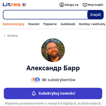
Слайдер с книгами
Слайдер с книгами
Zaloguj się
Moje książki
Znajdź
Kod promocyjny
Nowości
Popularne
Audiobooki
Komiksy i webtoony
Główna
Александр Барр
30
subskrybentów
Subskrybuj nowości
Wyślemy powiadomienie o nowych książkach, audiobookach,