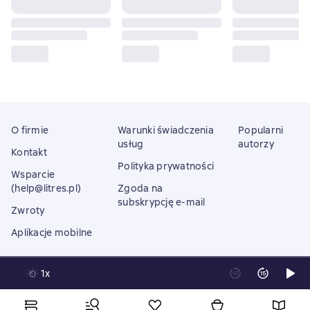
O firmie
Warunki świadczenia
Popularni
usług
autorzy
Kontakt
Polityka prywatności
Wsparcie
(help@litres.pl)
Zgoda na
subskrypcję e-mail
Zwroty
Aplikacje mobilne
1x
Litres Operations Limited
18 Mallow street co. Limerick, Ireland