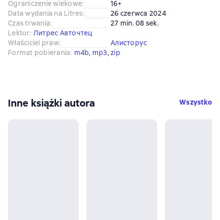
Ograniczenie wiekowe
:
16+
Data wydania na Litres
:
26 czerwca 2024
Czas trwania
:
27 min. 08 sek.
Lektor
:
Литрес Авточтец
Właściciel praw
:
Алисторус
Format pobierania
:
m4b
, 
mp3
, 
zip
Inne książki autora
Wszystko