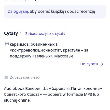
Zaloguj się
, aby ocenić książkę i dodać recenzję
Cytaty
1
Zobacz wszystkie cytaty
караимов, обвиненных в
«контрреволюционности», крестьян – за
поддержку «зеленых». Массовые
Do cytatu
Zobacz spis treści
Audiobook Валерия Шамбарова ««Пятая колонна»
Советского Союза» — pobierz w formacie MP3 lub
słuchaj online.