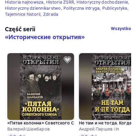
Historia najnowsza
,
Historia ZSRR
,
Historyczny dochodzenie
,
Historyczny dziennikarstwo
,
Polityczna intryga
,
Publicystyka
,
Tajemnice historii
,
Zdrada
Część serii
Wszystko
«
Исторические открытия
»
«Пятая колонна» Советского Союза
Не там и не тогда. Когда 
Валерий Шамбаров
Андрей Паршев i in
Audio
Audio