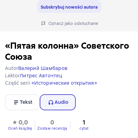
Subskrybuj nowości autora
Oznacz jako odsłuchane
«Пятая колонна» Советского
Союза
Autor
Валерий Шамбаров
Lektor
Литрес Авточтец
Część serii
«Исторические открытия»
Tekst
Audio
0,0
0
1
Oceń książkę
Zostaw recenzję
cytat