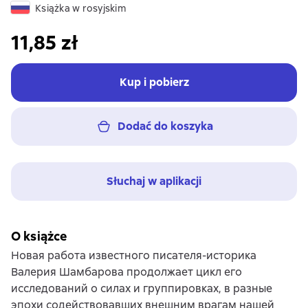
Książka w rosyjskim
11,85 zł
Kup i pobierz
Dodać do koszyka
Słuchaj w aplikacji
O książce
Новая работа известного писателя-историка
Валерия Шамбарова продолжает цикл его
исследований о силах и группировках, в разные
эпохи содействовавших внешним врагам нашей