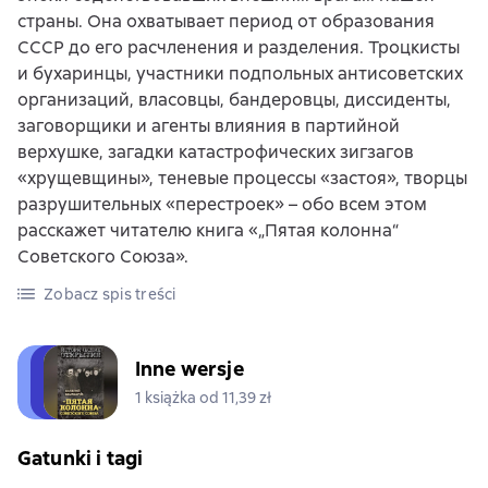
страны. Она охватывает период от образования
СССР до его расчленения и разделения. Троцкисты
и бухаринцы, участники подпольных антисоветских
организаций, власовцы, бандеровцы, диссиденты,
заговорщики и агенты влияния в партийной
верхушке, загадки катастрофических зигзагов
«хрущевщины», теневые процессы «застоя», творцы
разрушительных «перестроек» – обо всем этом
расскажет читателю книга «„Пятая колонна“
Советского Союза».
Zobacz spis treści
Inne wersje
1 książka od 11,39 zł
Gatunki i tagi