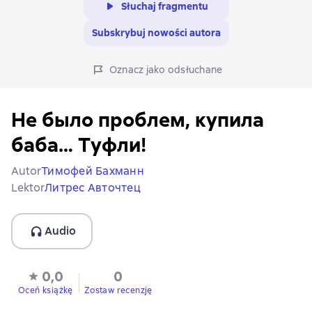
Słuchaj fragmentu
Subskrybuj nowości autora
Oznacz jako odsłuchane
Не было проблем, купила
баба… Туфли!
Autor
Тимофей Бахманн
Lektor
Литрес Авточтец
Audio
0,0
0
Oceń książkę
Zostaw recenzję