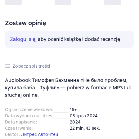
Zostaw opinię
Zaloguj się
, aby ocenić książkę i dodać recenzję
Zobacz spis treści
Audiobook Тимофея Бахманна «Не было проблем,
купила баба… Туфли!» — pobierz w formacie MP3 lub
słuchaj online.
Ograniczenie wiekowe
:
16+
Data wydania na Litres
:
05 lipca 2024
Data napisania
:
2024
Czas trwania
:
22 min. 43 sek.
Lektor
:
Литрес Авточтец