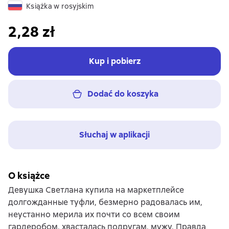
Książka w rosyjskim
2,28 zł
Kup i pobierz
Dodać do koszyka
Słuchaj w aplikacji
O książce
Девушка Светлана купила на маркетплейсе
долгожданные туфли, безмерно радовалась им,
неустанно мерила их почти со всем своим
гардеробом, хвасталась подругам, мужу. Правда