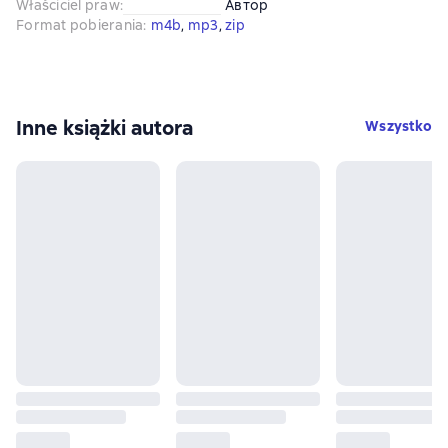
Właściciel praw
:
Автор
Format pobierania
:
m4b
, 
mp3
, 
zip
Inne książki autora
Wszystko