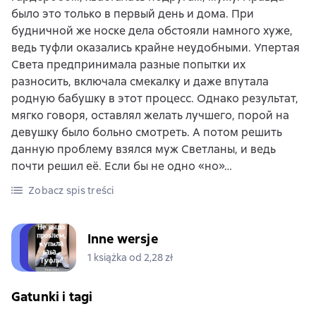
было это только в первый день и дома. При
будничной же носке дела обстояли намного хуже,
ведь туфли оказались крайне неудобными. Упертая
Света предпринимала разные попытки их
разносить, включала смекалку и даже впутала
родную бабушку в этот процесс. Однако результат,
мягко говоря, оставлял желать лучшего, порой на
девушку было больно смотреть. А потом решить
данную проблему взялся муж Светланы, и ведь
почти решил её. Если бы не одно «но»…
Zobacz spis treści
Inne wersje
1 książka od 2,28 zł
Gatunki i tagi