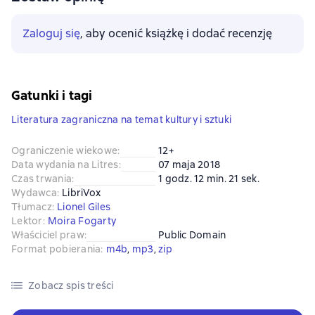
Zaloguj się
, aby ocenić książkę i dodać recenzję
Gatunki i tagi
Literatura zagraniczna na temat kultury i sztuki
Ograniczenie wiekowe
:
12+
Data wydania na Litres
:
07 maja 2018
Czas trwania
:
1 godz. 12 min. 21 sek.
Wydawca
:
LibriVox
Tłumacz
:
Lionel Giles
Lektor
:
Moira Fogarty
Właściciel praw
:
Public Domain
Format pobierania
:
m4b
, 
mp3
, 
zip
Zobacz spis treści