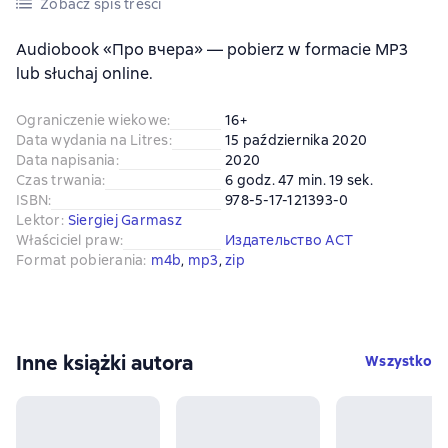
Zobacz spis treści
Audiobook «Про вчера» — pobierz w formacie MP3
lub słuchaj online.
Ograniczenie wiekowe
:
16+
Data wydania na Litres
:
15 października 2020
Data napisania
:
2020
Czas trwania
:
6 godz. 47 min. 19 sek.
ISBN
:
978-5-17-121393-0
Lektor
:
Siergiej Garmasz
Właściciel praw
:
Издательство АСТ
Format pobierania
:
m4b
, 
mp3
, 
zip
Inne książki autora
Wszystko