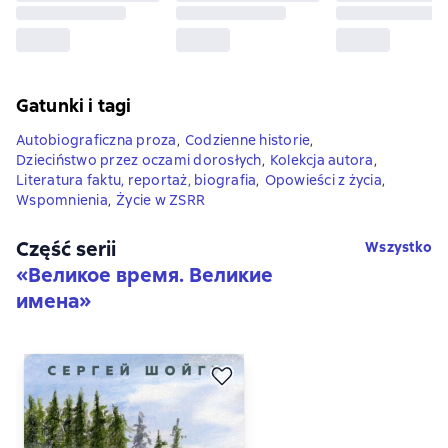
Gatunki i tagi
Autobiograficzna proza
,
Codzienne historie
,
Dzieciństwo przez oczami dorosłych
,
Kolekcja autora
,
Literatura faktu, reportaż, biografia
,
Opowieści z życia
,
Wspomnienia
,
Życie w ZSRR
Część serii
Wszystko
«
Великое время. Великие
имена
»