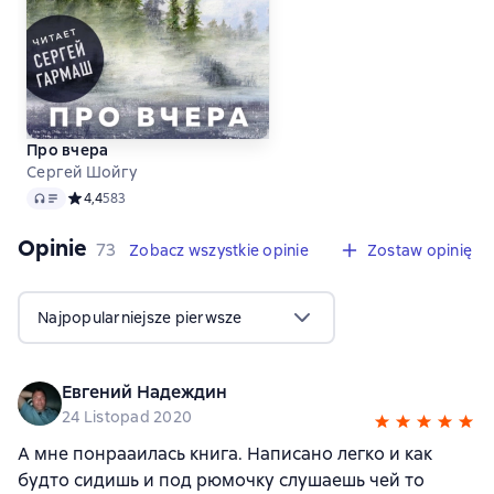
Про вчера
Сергей Шойгу
Audio
Средний рейтинг 4,4 на основе 583 оценок
4,4
583
Opinie
,
73 opinie
73
Zobacz wszystkie opinie
Zostaw opinię
Najpopularniejsze pierwsze
Евгений Надеждин
24 Listopad 2020
А мне понрааилась книга. Написано легко и как
будто сидишь и под рюмочку слушаешь чей то