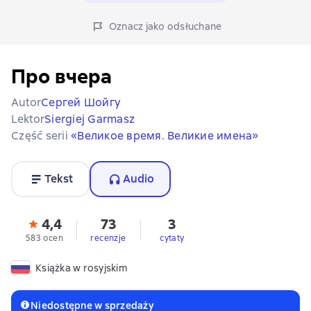
Oznacz jako odsłuchane
Про вчера
Autor
Сергей Шойгу
Lektor
Siergiej Garmasz
Część serii
«Великое время. Великие имена»
Tekst
Audio
4,4
73
3
583 ocen
recenzje
cytaty
Książka w rosyjskim
Niedostępne w sprzedaży