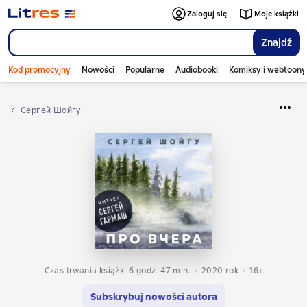
Zaloguj się
Moje książki
Znajdź
Kod promocyjny
Nowości
Popularne
Audiobooki
Komiksy i webtoony
Сергей Шойгу
Czas trwania książki 6 godz. 47 min.
2020
rok
16+
Subskrybuj nowości autora