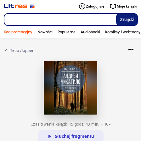
Zaloguj się
Moje książki
Znajdź
Kod promocyjny
Nowości
Popularne
Audiobooki
Komiksy i webtoony
Пьер Лоррен
Czas trwania książki 15 godz. 43 min.
16+
Słuchaj fragmentu