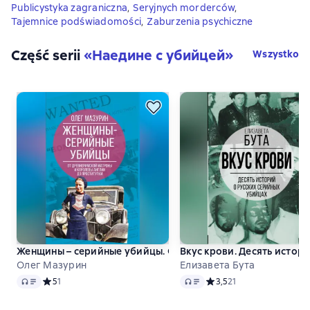
Publicystyka zagraniczna
,
Seryjnych morderców
,
Tajemnice podświadomości
,
Zaburzenia psychiczne
Część serii
«
Наедине с убийцей
»
Wszystko
Женщины – серийные убийцы. От древнеримской матроны 
Вкус крови. Десять истор
Олег Мазурин
Елизавета Бута
Audio
Audio
Средний рейтинг 5 на основе 1 оценок
5
1
Средний рейтинг 3,5 на о
3,5
21