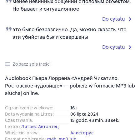
менее невинных общений с половым объектом.
Но бывает и ситуационное
Do cytatu
это было безразлично. Да, можно сказать, что
эти убийства были совершены
Do cytatu
Zobacz spis treści
Audiobook Пьера Лоррена «Андрей Чикатило.
Ростовское чудовище» — pobierz w formacie MP3 lub
słuchaj online.
Ograniczenie wiekowe
:
16+
Data wydania na Litres
:
06 lipca 2024
Czas trwania
:
15 godz. 43 min. 38 sek.
Lektor
:
Литрес Авточтец
Właściciel praw
:
Алисторус
Format pobierania
:
m4b
, 
mp3
, 
zip