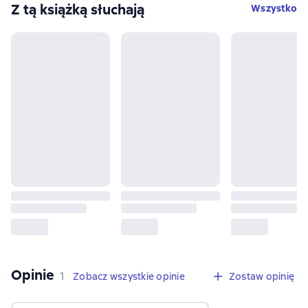
Z tą książką słuchają
Wszystko
Opinie
,
1 opinia
1
Zobacz wszystkie opinie
Zostaw opinię