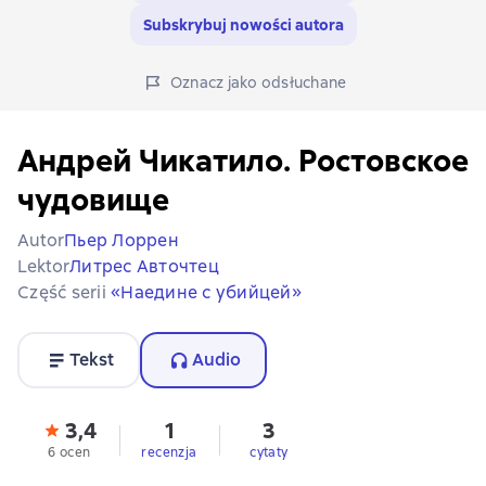
Subskrybuj nowości autora
Oznacz jako odsłuchane
Андрей Чикатило. Ростовское
чудовище
Autor
Пьер Лоррен
Lektor
Литрес Авточтец
Część serii
«Наедине с убийцей»
Tekst
Audio
3,4
1
3
6 ocen
recenzja
cytaty