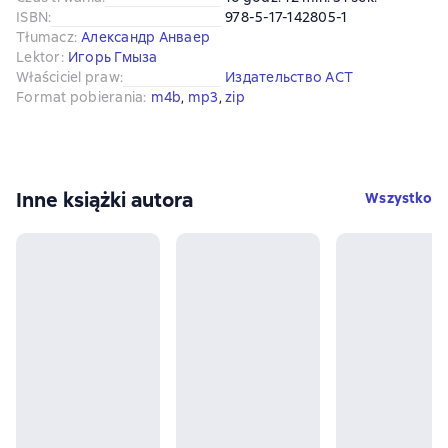
ISBN
:
978-5-17-142805-1
Tłumacz
:
Александр Анваер
Lektor
:
Игорь Гмыза
Właściciel praw
:
Издательство АСТ
Format pobierania
:
m4b
, 
mp3
, 
zip
Inne książki autora
Wszystko