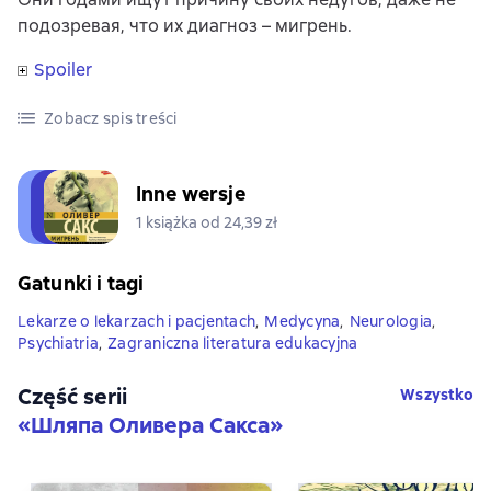
подозревая, что их диагноз – мигрень.
Spoiler
Zobacz spis treści
Inne wersje
1 książka od 24,39 zł
Gatunki i tagi
Lekarze o lekarzach i pacjentach
,
Medycyna
,
Neurologia
,
Psychiatria
,
Zagraniczna literatura edukacyjna
Część serii
Wszystko
«
Шляпа Оливера Сакса
»