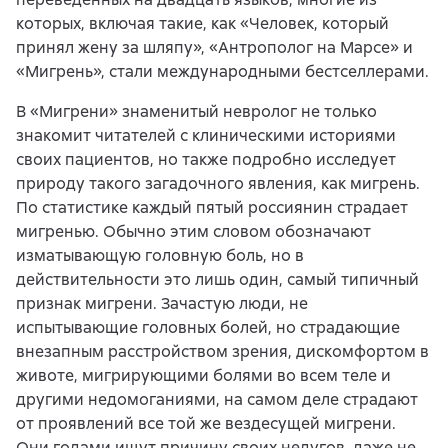
которых, включая такие, как «Человек, который
принял жену за шляпу», «Антрополог на Марсе» и
«Мигрень», стали международными бестселлерами.
В «Мигрени» знаменитый невролог не только
знакомит читателей с клиническими историями
своих пациентов, но также подробно исследует
природу такого загадочного явления, как мигрень.
По статистике каждый пятый россиянин страдает
мигренью. Обычно этим словом обозначают
изматывающую головную боль, но в
действительности это лишь один, самый типичный
признак мигрени. Зачастую люди, не
испытывающие головных болей, но страдающие
внезапным расстройством зрения, дискомфортом в
животе, мигрирующими болями во всем теле и
другими недомоганиями, на самом деле страдают
от проявлений все той же вездесущей мигрени.
Они годами ищут причину своих недугов, даже не