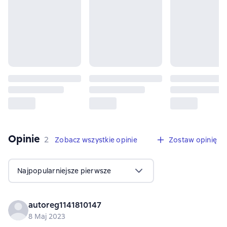
Opinie
,
2 opinie
2
Zobacz wszystkie opinie
Zostaw opinię
Najpopularniejsze pierwsze
autoreg1141810147
8 Maj 2023