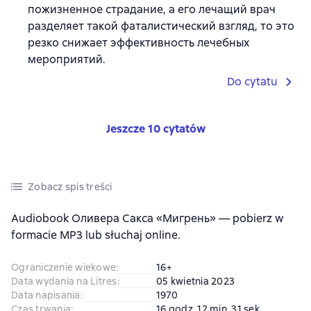
пожизненное страдание, а его лечащий врач
разделяет такой фаталистический взгляд, то это
резко снижает эффективность лечебных
мероприятий.
Do cytatu
Jeszcze 10 cytatów
Zobacz spis treści
Audiobook Оливера Сакса «Мигрень» — pobierz w
formacie MP3 lub słuchaj online.
Ograniczenie wiekowe
:
16+
Data wydania na Litres
:
05 kwietnia 2023
Data napisania
:
1970
Czas trwania
:
16 godz. 12 min. 31 sek.