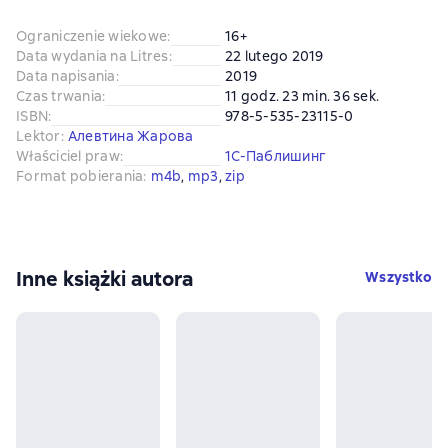
Ograniczenie wiekowe
:
16+
Data wydania na Litres
:
22 lutego 2019
Data napisania
:
2019
Czas trwania
:
11 godz. 23 min. 36 sek.
ISBN
:
978-5-535-23115-0
Lektor
:
Алевтина Жарова
Właściciel praw
:
1С-Паблишинг
Format pobierania
:
m4b
, 
mp3
, 
zip
Inne książki autora
Wszystko