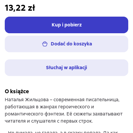
13,22 zł
Kup i pobierz
Dodać do koszyka
Słuchaj w aplikacji
O książce
Наталья Жильцова – современная писательница,
работающая в жанрах героического и
романтического фэнтези. Её сюжеты захватывают
читателя и слушателя с первых строк.
…Не думала, не гадала, а в сказку попала. Да как