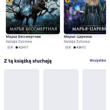
Марья Бессмертная
Марья-Царевна
Natalja Żylcowa
Natalja Żylcowa
Audio
Audio
Средний рейтинг 4,5 на основе 407 оценок
4,5
407
Средний рейтинг 4,8 на 
4,8
452
Z tą książką słuchają
Wszystko