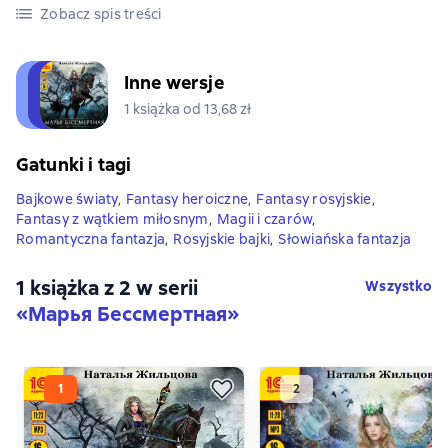
Zobacz spis treści
Inne wersje
1 książka od 13,68 zł
Gatunki i tagi
Bajkowe światy
,
Fantasy heroiczne
,
Fantasy rosyjskie
,
Fantasy z wątkiem miłosnym
,
Magii i czarów
,
Romantyczna fantazja
,
Rosyjskie bajki
,
Słowiańska fantazja
1 książka z 2 w serii
Wszystko
«Марья Бессмертная»