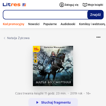
Zaloguj się
Moje książki
Znajdź
Kod promocyjny
Nowości
Popularne
Audiobooki
Komiksy i webtoony
Natalja Żylcowa
Czas trwania książki 11 godz. 23 min.
2019
rok
16+
Słuchaj fragmentu