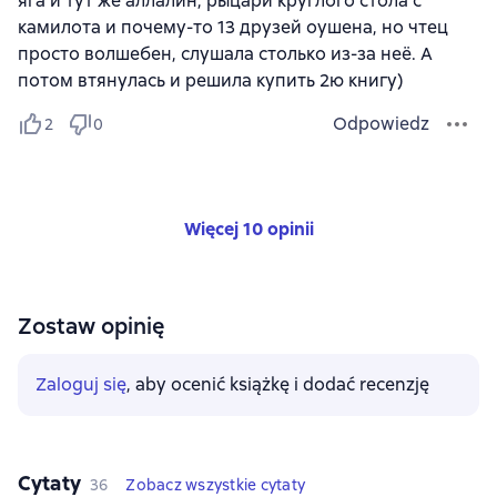
яга и тут же аллалин, рыцари круглого стола с
камилота и почему-то 13 друзей оушена, но чтец
просто волшебен, слушала столько из-за неё. А
потом втянулась и решила купить 2ю книгу)
Odpowiedz
2
0
Więcej 10 opinii
Zostaw opinię
Zaloguj się
, aby ocenić książkę i dodać recenzję
Cytaty
36
Zobacz wszystkie cytaty