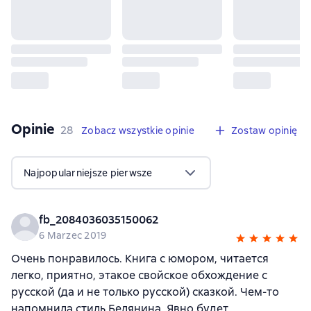
Opinie
,
28 opinie
28
Zobacz wszystkie opinie
Zostaw opinię
Najpopularniejsze pierwsze
fb_2084036035150062
6 Marzec 2019
Очень понравилось. Книга с юмором, читается
легко, приятно, этакое свойское обхождение с
русской (да и не только русской) сказкой. Чем-то
напомнила стиль Белянина. Явно будет