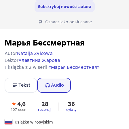
Subskrybuj nowości autora
Oznacz jako odsłuchane
Марья Бессмертная
Autor
Natalja Żylcowa
Lektor
Алевтина Жарова
1 książka z 2 w serii
«Марья Бессмертная»
Tekst
Audio
4,6
28
36
407 ocen
recenzji
cytaty
Książka w rosyjskim